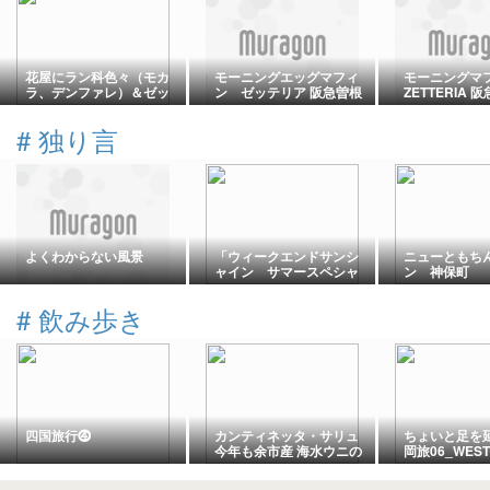
花屋にラン科色々（モカ
モーニングエッグマフィ
モーニング
ラ、デンファレ）＆ゼッ
ン ゼッテリア 阪急曽根
ZETTERIA
テリア「うな丼バーガ
駅店 大阪府豊中市曽根
町口店（ゼ
ー」
東町3-1-1 曽根駅
大阪市北区芝田1
#
独り言
急三番街北館 
田駅
よくわからない風景
「ウィークエンドサンシ
ニューともち
ャイン サマースペシャ
ン 神保町
ル２０２６」を聴いてい
ます～
#
飲み歩き
四国旅行⓸
カンティネッタ・サリュ
ちょいと足を
今年も余市産 海水ウニの
岡旅06_WEST
冷製パスタ
BREWING直営店
twelve 〜 