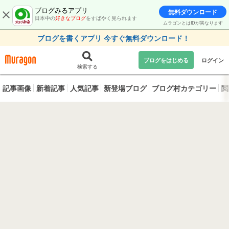
ブログみるアプリ
無料ダウンロード
日本中の
好きなブログ
をすばやく見られます
ムラゴンとはIDが異なります
ブログを書くアプリ 今すぐ無料ダウンロード！
ブログをはじめる
ログイン
検索する
記事画像
新着記事
人気記事
新登場ブログ
ブログ村カテゴリー
閲