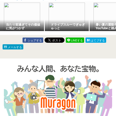
当たり前過ぎてその価値
ドライブスルーでぎゅぎ
暑い夏の運動
に気がつかず
ゅっと
YouTubeと
気軽に体を動
シェアする
LINEする
はてブする
メールする