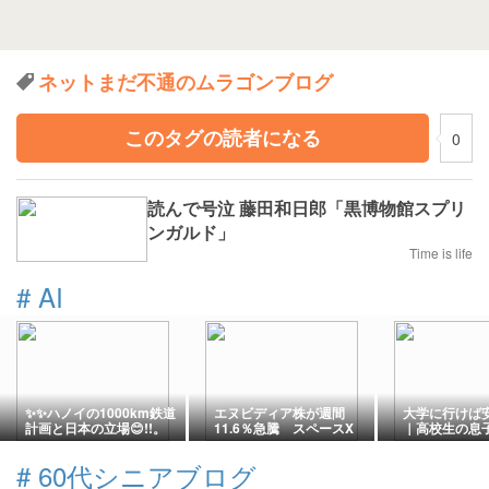
ネットまだ不通のムラゴンブログ
このタグの読者になる
0
読んで号泣 藤田和日郎「黒博物館スプリ
ンガルド」
Time is life
#
AI
✨✨ハノイの1000km鉄道
エヌビディア株が週間
大学に行けば
計画と日本の立場😊!!。
11.6％急騰 スペースX
｜高校生の息子
と巨大テックが始めた
の進路を話し
「AIインフラ争奪戦」
#
60代シニアブログ