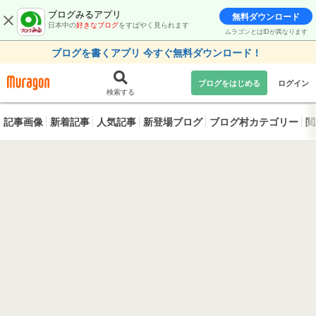
ブログみるアプリ
無料ダウンロード
日本中の
好きなブログ
をすばやく見られます
ムラゴンとはIDが異なります
ブログを書くアプリ 今すぐ無料ダウンロード！
ブログをはじめる
ログイン
検索する
記事画像
新着記事
人気記事
新登場ブログ
ブログ村カテゴリー
閲