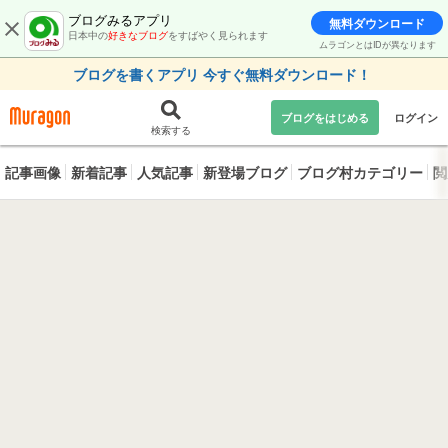
ブログみるアプリ
無料ダウンロード
日本中の
好きなブログ
をすばやく見られます
ムラゴンとはIDが異なります
ブログを書くアプリ 今すぐ無料ダウンロード！
ブログをはじめる
ログイン
検索する
記事画像
新着記事
人気記事
新登場ブログ
ブログ村カテゴリー
閲