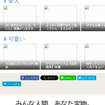
#
柴犬
次に言われることは、だ
ようやく回避できたと思
子どもを取り
いたい想像がつきます
ってたら、まさかの！
#
可愛い
小太朗と2人でのんびり散
グラビアアイドル【石田
Mダックスフ
歩
悠佳】20歳
くれてるよ(;^
シェアする
LINEする
はてブする
メールする