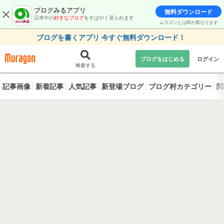
ブログみるアプリ
無料ダウンロード
日本中の
好きなブログ
をすばやく見られます
ムラゴンとはIDが異なります
ブログを書くアプリ 今すぐ無料ダウンロード！
ブログをはじめる
ログイン
検索する
記事画像
新着記事
人気記事
新登場ブログ
ブログ村カテゴリー
閲