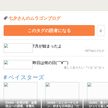
七夕さんのムラゴンブログ
このタグの読者になる
0
7月が始まったよ
1971kのブログ
昨日は何の日(￣∀￣)
楽しくありたい･:*+.\(( °ω° ))/.:+
#
ベイスターズ
DeNA・松尾汐恩、盗塁
DeNA・エンカーナシオ
DeNA、最大
阻止への課題、谷繁氏
ン、好きな日本語は「だ
ひっくり返し