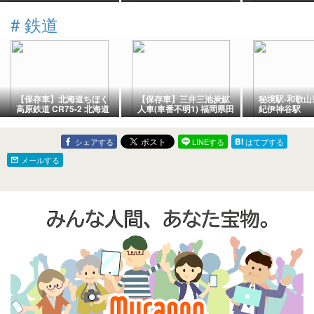
「少しコントロールが良
まれ・くさい・歯磨き・
上！相川監督
くない。捕ってからモー
お願いします…」
ぼれる
#
鉄道
ションが大きい」高木豊
氏「クセでスタートを切
られている」
【保存車】北海道ちほく
【保存車】三井三池炭鉱
秘境駅-和歌
高原鉄道 CR75-2 北海道
人車(車番不明1) 福岡県田
紀伊神谷駅
陸別町
川市
シェアする
LINEする
はてブする
メールする