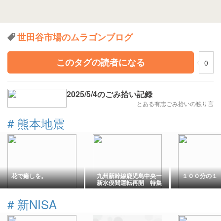
世田谷市場のムラゴンブログ
このタグの読者になる
0
2025/5/4のごみ拾い記録
とある有志ごみ拾いの独り言
#
熊本地震
花で癒しを。
九州新幹線鹿児島中央ー
１００分の１
新水俣間運転再開 特集
２６２２
#
新NISA