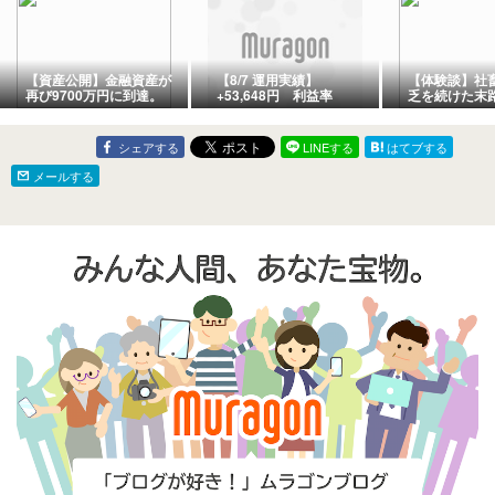
【資産公開】金融資産が
【8/7 運用実績】
【体験談】社畜
再び9700万円に到達。
+53,648円 利益率
乏を続けた末
35.84%（資産
もアラフォー
14,187,287円）資産が給
乏」を激推し
与を超える日はいつだろ
シェアする
LINEする
はてブする
う
メールする