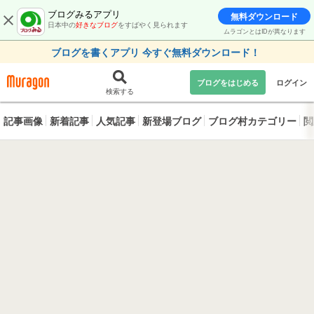
ブログみるアプリ
無料ダウンロード
日本中の
好きなブログ
をすばやく見られます
ムラゴンとはIDが異なります
ブログを書くアプリ 今すぐ無料ダウンロード！
ブログをはじめる
ログイン
検索する
記事画像
新着記事
人気記事
新登場ブログ
ブログ村カテゴリー
閲