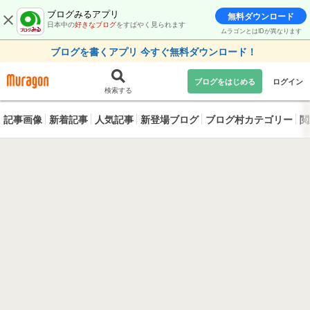
ブログみるアプリ
無料ダウンロード
日本中の
好きなブログ
をすばやく見られます
ムラゴンとはIDが異なります
ブログを書くアプリ 今すぐ無料ダウンロード！
ブログをはじめる
ログイン
検索する
記事画像
新着記事
人気記事
新登場ブログ
ブログ村カテゴリー
閲