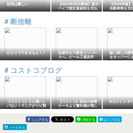
説明は難しい
【2025年対応事例】楽天
【2025年版
ペイで固定資産税を支払
自動車税を支
う全手順｜ポイント還元
と、車検時
と注意点も解説
#
断捨離
ひとりでできるもん！！
生産中止で新色コンバー
吸い残しの煙
スへ。ビール工場見学
をタッパーに
ッケージを断捨
年8月】
#
コストコブログ
【コストコ】エビ感ハン
【コストコ】前回の抹茶
■コストコ ＃1
パない！マニアがリピ買
ケーキより贅沢感が増し
いする「餃子計画 えび焼
た抹茶ホワイトチョコロ
売」
ーフ
シェアする
LINEする
はてブする
メールする