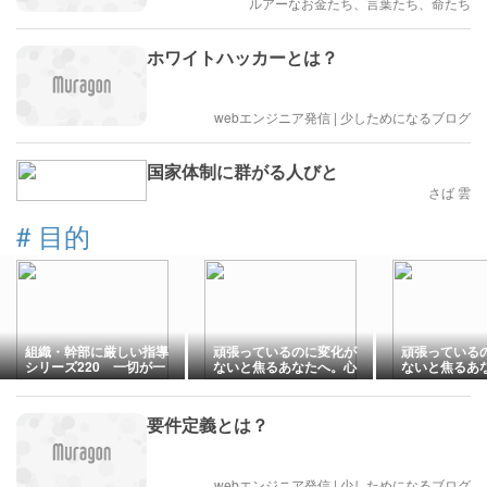
ルアーなお金たち、言葉たち、命たち
ホワイトハッカーとは？
webエンジニア発信 | 少しためになるブログ
国家体制に群がる人びと
さば 雲
#
目的
組織・幹部に厳しい指導
頑張っているのに変化が
頑張っている
シリーズ220 一切が一
ないと焦るあなたへ。心
ないと焦るあ
人の幸福のための手段
が楽になる「サナギ」の
が楽になる「
法則
法則
要件定義とは？
webエンジニア発信 | 少しためになるブログ