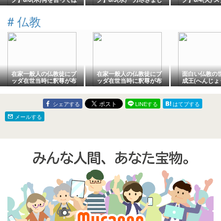
しい？ PURPLE 【癒し
た VIOLET 【癒しのメ
シュ RAINB
のメッセージ】
ッセージ】
のメッセージ
#
仏教
在家一般人の仏教徒にブ
在家一般人の仏教徒にブ
面白い仏教の
ッダ在世当時に釈尊が布
ッダ在世当時に釈尊が布
成王(へんじょ
薩の過ごし方(一般仏教徒
薩の過ごし方(一般仏教徒
府と六道輪廻
の仏教への接し方。釈尊
の仏教への接し方)を説
在世時には一般人にはヴ
く。part6 布薩の効果
シェアする
LINEする
はてブする
ィッパッサナー瞑想マイ
ンドフルネス瞑想等いわ
メールする
ゆる気づきの瞑想とかは
教えなかった。)を説く。
part7 天界の膨大な寿
命。