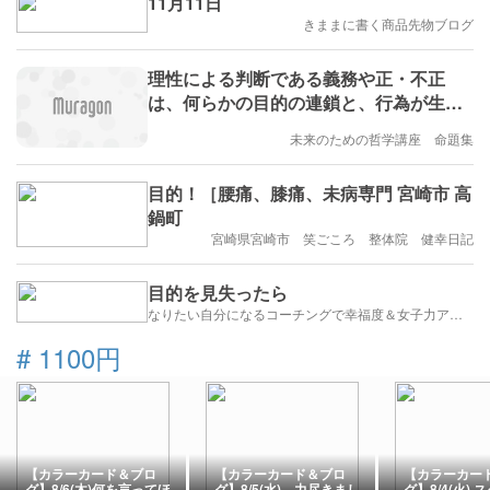
11月11日
きままに書く商品先物ブログ
理性による判断である義務や正・不正
は、何らかの目的の連鎖と、行為が生み
出す帰結によって評価される。究極的目
未来のための哲学講座 命題集
的より導出されるはずの諸々の二次的目
的・中間原理が、実践的には、より重要
目的！［腰痛、膝痛、未病専門 宮崎市 高
である。(ジョン・スチュアート・ミル
鍋町
(1806-1873))
宮崎県宮崎市 笑ごころ 整体院 健幸日記
目的を見失ったら
なりたい自分になるコーチングで幸福度＆女子力アップ！
#
1100円
【カラーカード＆ブロ
【カラーカード＆ブロ
【カラーカー
グ】8/6(木)何を言ってほ
グ】8/5(水) 力尽きまし
グ】8/4(火)