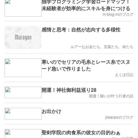
独学プログラミング学習ロードマップ！
未経験者が効率的にスキルを身につける
m-blog-mのブログ
感情と思考：自然が志向する多様性
ルアーなお金たち、言葉たち、命たち
寒いのでセリアの毛糸とレース糸でスヌ
ード急いで作りました
えくぼ日記
開運！神社御利益巡り28
開運！願いが叶う行者の話
お出かけ
jiisanpoのブログ
聖剣学院の肉食系の彼女の目的わぁ