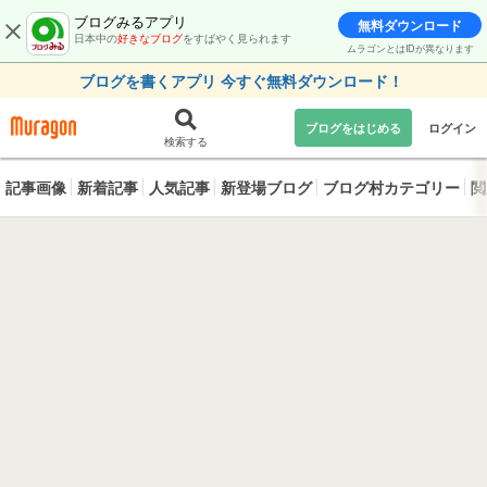
ブログみるアプリ
無料ダウンロード
日本中の
好きなブログ
をすばやく見られます
ムラゴンとはIDが異なります
ブログを書くアプリ 今すぐ無料ダウンロード！
ブログをはじめる
ログイン
検索する
記事画像
新着記事
人気記事
新登場ブログ
ブログ村カテゴリー
閲