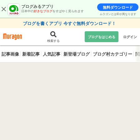
ブログみるアプリ
無料ダウンロード
日本中の
好きなブログ
をすばやく見られます
ムラゴンとはIDが異なります
ブログを書くアプリ 今すぐ無料ダウンロード！
ブログをはじめる
ログイン
検索する
記事画像
新着記事
人気記事
新登場ブログ
ブログ村カテゴリー
閲