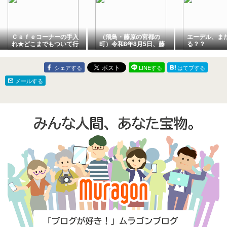
Ｃａｆｅコーナーの手入
（飛鳥・藤原の宮都の
エーデル、ま
れ★どこまでもついて行
町）令和8年8月5日、藤
る？？
きます
原宮跡の蓮だより（花か
ら花托へと移り変わる美
しい季節）
シェアする
LINEする
はてブする
メールする