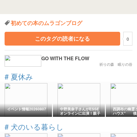
初めての本のムラゴンブログ
このタグの読者になる
0
GO WITH THE FLOW
祈りの森 眠りの谷
#
夏休み
イベント情報20260807
中野美奈子さんがESSE
西調布の幽霊
オンラインに出演！親子
ハウス" 後
で学ぶ「暮らしを支える
電気のひみつ」
#
犬のいる暮らし