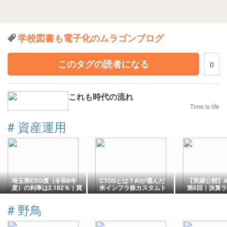
学校図書も電子化のムラゴンブログ
このタグの読者になる
0
これも時代の流れ
Time is life
#
資産運用
埼玉県ESG債（令和8年
CTOSとは？AIが選んだ
【実績公開】A
度）の利率は2.182％｜買
米インフラ株カスタムト
第6回｜決算
い方・リスク・個人向け
ラックを解説
み益急拡大
国債との違いをFPが解説
#
野鳥