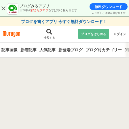
ブログみるアプリ
無料ダウンロード
日本中の
好きなブログ
をすばやく見られます
ムラゴンとはIDが異なります
ブログを書くアプリ 今すぐ無料ダウンロード！
ブログをはじめる
ログイン
検索する
記事画像
新着記事
人気記事
新登場ブログ
ブログ村カテゴリー
閲