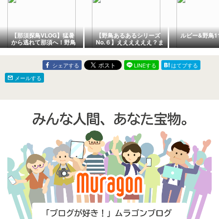
【那須探鳥VLOG】猛暑
【野鳥あるあるシリーズ
ルビー&野鳥11
から逃れて那須へ！野鳥
No.６】ええええええ？ま
ゼロの大ピンチから奇跡
じ？？💢
の遭遇へ【コサメビタ
キ・キビタキ】
シェアする
LINEする
はてブする
メールする