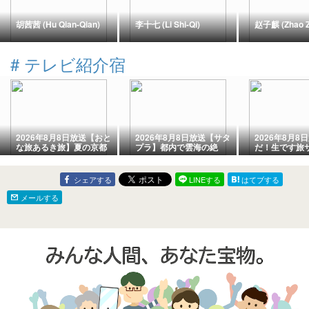
胡茜茜 (Hu Qian-Qian)
李十七 (Li Shi-Qi)
赵子麒 (Zhao Zi
#
テレビ紹介宿
2026年8月8日放送【おと
2026年8月8日放送【サタ
2026年8月8
な旅あるき旅】夏の京都
プラ】都内で雲海の絶
だ！生です旅
自由な朝ごはんスタイ
景!? 国内最大級の霧の庭
岡・伊豆の旅
ル“無限朝食”
園
の観光・グル
シェアする
LINEする
はてブする
メールする