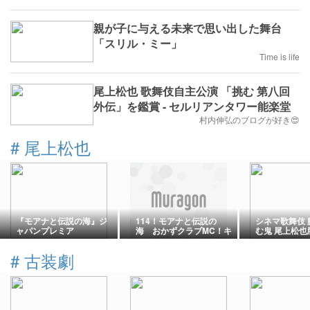
親が子に与える未来で思い出した舞台
「スリル・ミー」
Time is life
尾上松也 歌舞伎自主公演 「挑む 第八回
外伝」を鑑賞 - セルリアンタワー能楽堂
村内伸弘のブログが好き😍
#
尾上松也
『モアナと伝説の海』ジ
114！モアナと伝説の
シネマ歌舞伎 
ャパンプレミア
海 おかずクラブMC！キ
む鬼 尾上松也
ャサリンランガイア＆ド
ウェインジョンソン＋
#
古装劇
TSUZUMI＆尾上松也 恵
比寿ガーデンプレイス
ジャパンプレミアブルー
カーペットイベントアー
カイブ！！