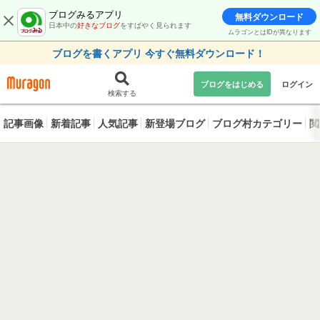
ブログみるアプリ
無料ダウンロード
日本中の
好きなブログ
をすばやく見られます
ムラゴンとはIDが異なります
ブログを書くアプリ 今すぐ無料ダウンロード！
ブログをはじめる
ログイン
検索する
記事画像
新着記事
人気記事
新登場ブログ
ブログ村カテゴリー
閲