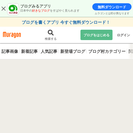
ブログみるアプリ
無料ダウンロード
日本中の
好きなブログ
をすばやく見られます
ムラゴンとはIDが異なります
ブログを書くアプリ 今すぐ無料ダウンロード！
ブログをはじめる
ログイン
検索する
記事画像
新着記事
人気記事
新登場ブログ
ブログ村カテゴリー
閲