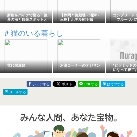
新島をバイクで巡る｜絶
【静岡＊御殿場・沼津・
コンプリート
景の海と観光スポットと
三島】ホテル昭明館
「フルーツパ
高かったガソリン代
覇してきましたヽ
#
猫のいる暮らし
世代間連鎖
お酒コーナーのオジサン
*ピラミッド
になって寝て
シェアする
LINEする
はてブする
メールする