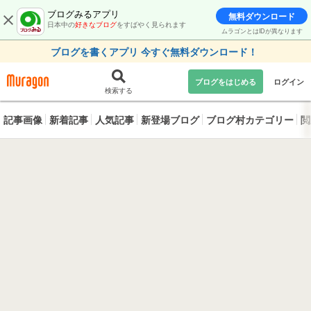
ブログみるアプリ
無料ダウンロード
日本中の
好きなブログ
をすばやく見られます
ムラゴンとはIDが異なります
ブログを書くアプリ 今すぐ無料ダウンロード！
ブログをはじめる
ログイン
検索する
記事画像
新着記事
人気記事
新登場ブログ
ブログ村カテゴリー
閲