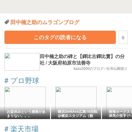
田中楠之助のムラゴンブログ
このタグの読者になる
0
田中楠之助の碑と【鐸比古鐸比賣】の分
社 / 大阪府柏原市法善寺
kazu2000のブログ / 社寺仏閣巡り
#
プロ野球
お盆休みという感覚があ
横浜DeNAvs広島16回戦
南海ホークス 
まりない。。。
@横浜スタジアム（観
津亮介投手 (^-
戦）
大津駅
#
楽天市場