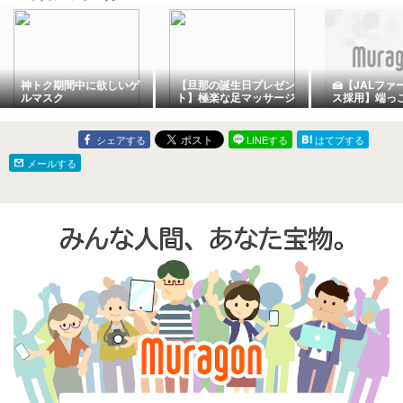
神トク期間中に欲しいゲ
【旦那の誕生日プレゼン
🍰【JALフ
ルマスク
ト】極楽な足マッサージ
ス採用】端っ
もみギア
ムケーキが絶
訳ありでも贅
容量1kgでコ
シェアする
LINEする
はてブする
メールする