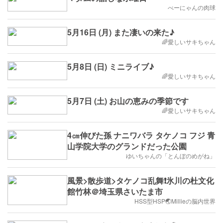
べーにゃんの肉球
5月16日 (月) また凄いの来た♪
🌈愛しいサキちゃん
5月8日 (日) ミニライブ♪
🌈愛しいサキちゃん
5月7日 (土) お山の恵みの季節です
🌈愛しいサキちゃん
4㎝伸びた孫 ナニワバラ タケノコ フジ 青
山学院大学のグランドだった公園
ゆいちゃんの「とんぼのめがね」
風景>散歩道>タケノコ乱舞❗️氷川の杜文化
館竹林＠埼玉県さいたま市
HSS型HSP🌏Millieの脳内世界