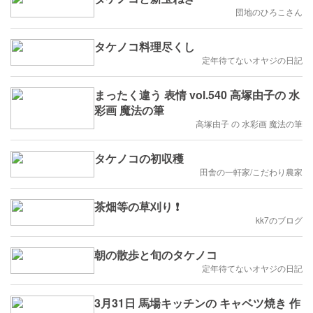
団地のひろこさん
タケノコ料理尽くし
定年待てないオヤジの日記
まったく違う 表情 vol.540 高塚由子の 水
彩画 魔法の筆
高塚由子 の 水彩画 魔法の筆
タケノコの初収穫
田舎の一軒家/こだわり農家
茶畑等の草刈り ❗
kk7のブログ
朝の散歩と旬のタケノコ
定年待てないオヤジの日記
3月31日 馬場キッチンの キャベツ焼き 作