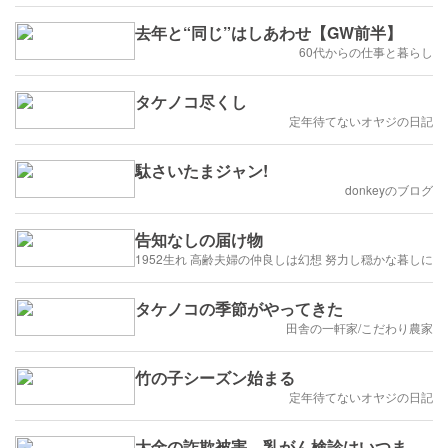
去年と“同じ”はしあわせ【GW前半】
60代からの仕事と暮らし
タケノコ尽くし
定年待てないオヤジの日記
駄さいたまジャン!
donkeyのブログ
告知なしの届け物
1952生れ 高齢夫婦の仲良しは幻想 努力し穏かな暮しに
タケノコの季節がやってきた
田舎の一軒家/こだわり農家
竹の子シーズン始まる
定年待てないオヤジの日記
大金の詐欺被害、乳がん検診はいつま