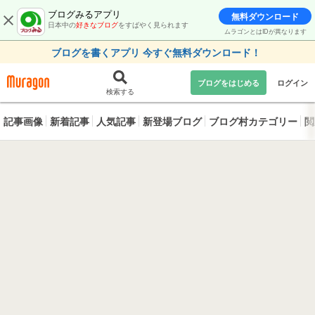
ブログみるアプリ
無料ダウンロード
日本中の
好きなブログ
をすばやく見られます
ムラゴンとはIDが異なります
ブログを書くアプリ 今すぐ無料ダウンロード！
ブログをはじめる
ログイン
検索する
記事画像
新着記事
人気記事
新登場ブログ
ブログ村カテゴリー
閲