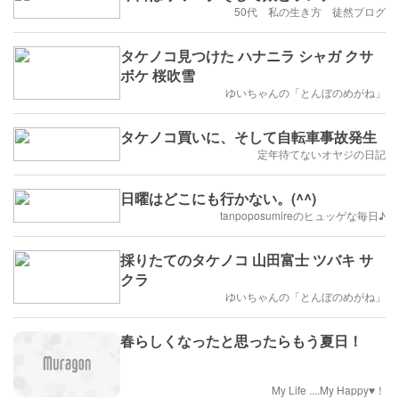
50代 私の生き方 徒然ブログ
タケノコ見つけた ハナニラ シャガ クサ
ボケ 桜吹雪
ゆいちゃんの「とんぼのめがね」
タケノコ買いに、そして自転車事故発生
定年待てないオヤジの日記
日曜はどこにも行かない。(^^)
tanpoposumireのヒュッゲな毎日♪
採りたてのタケノコ 山田富士 ツバキ サ
クラ
ゆいちゃんの「とんぼのめがね」
春らしくなったと思ったらもう夏日！
My Life ....My Happy♥！