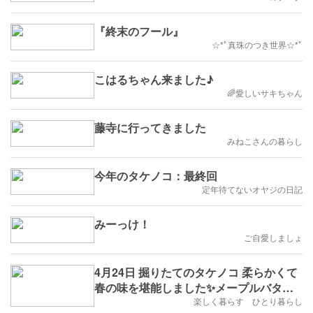
『終末のフール』
☆*ﾟ真珠のつき世界☆*ﾟ
こはるちゃん来ました♪
🌈愛しいサキちゃん
藤寺に行ってきました
みねこさんの暮らし
今年のタケノコ：最終回
定年待てないオヤジの日記
みーっけ！
ご自愛しましょ
4月24日 掘りたてのタケノコ 柔らかくて
春の味を堪能しました✨メープルバター
ホットケーキパイも美味しかったです♪
楽しく暮らす ひとり暮らし