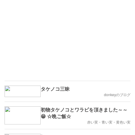
タケノコ三昧
donkeyのブログ
初物タケノコとワラビを頂きました～～
😁 ☆晩ご飯☆
赤い実・青い実・黄色い実