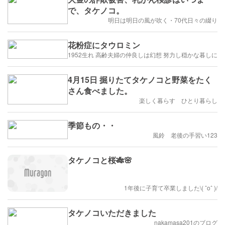
で、タケノコ。
明日は明日の風が吹く・70代日々の綴り
花粉症にタウロミン
1952生れ 高齢夫婦の仲良しは幻想 努力し穏かな暮しに
4月15日 掘りたてタケノコと野菜をたく
さん食べました。
楽しく暮らす ひとり暮らし
季節もの・・
風鈴 老後の手習い123
タケノコと桜🎋🌸
1年後に子育て卒業しました\( ˆoˆ )/
タケノコいただきました
nakamasa201のブログ