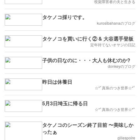
視覚障害者の夫と生きる
タケノコ採りです。
kurosibahanaのブログ
タケノコを買いに行く② & 大谷選手登板
定年待てないオヤジの日記
子供の日なのに・・・大人も休むのか?
donkeyのブログ
昨日は休養日
☆*ﾟ真珠のつき世界☆*ﾟ
5月3日埼玉に帰る日
☆*ﾟ真珠のつき世界☆*ﾟ
タケノコのシーズン終了目前 〜美味しか
ったぁ
gillespoire