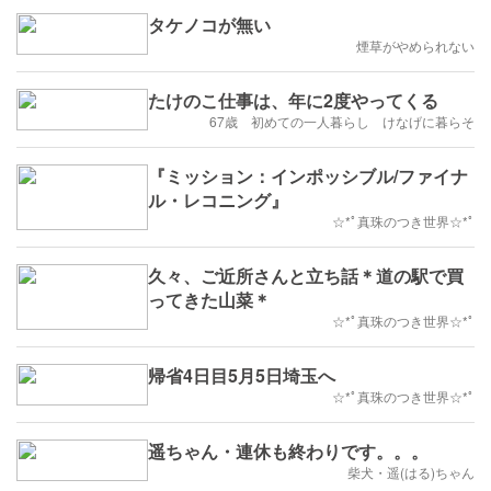
タケノコが無い
煙草がやめられない
たけのこ仕事は、年に2度やってくる
67歳 初めての一人暮らし けなげに暮らそ
『ミッション：インポッシブル/ファイナ
ル・レコニング』
☆*ﾟ真珠のつき世界☆*ﾟ
久々、ご近所さんと立ち話＊道の駅で買
ってきた山菜＊
☆*ﾟ真珠のつき世界☆*ﾟ
帰省4日目5月5日埼玉へ
☆*ﾟ真珠のつき世界☆*ﾟ
遥ちゃん・連休も終わりです。。。
柴犬・遥(はる)ちゃん