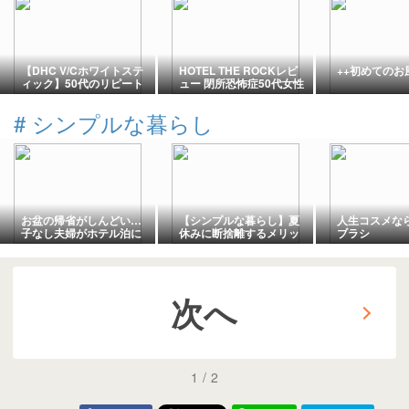
【DHC V/Cホワイトステ
HOTEL THE ROCKレビ
++初めてのお風
ィック】50代のリピート
ュー 閉所恐怖症50代女性
メモ
宿泊記
#
シンプルな暮らし
お盆の帰省がしんどい…
【シンプルな暮らし】夏
人生コスメな
子なし夫婦がホテル泊に
休みに断捨離するメリッ
ブラシ
変えた理由と費用のリア
ト
ル
次へ
1
/
2