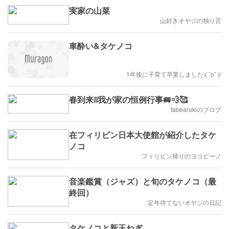
実家の山菜
山好きオヤジの独り言
車酔い&タケノコ
1年後に子育て卒業しました\( ˆoˆ )/
春到来❕❕我が家の恒例行事🚐💨🥰
tabearukiのブログ
在フィリピン日本大使館が紹介したタケ
ノコ
フィリピン帰りのヨコピーノ
音楽鑑賞（ジャズ）と旬のタケノコ（最
終回）
定年待てないオヤジの日記
タケノコと新玉ねぎ