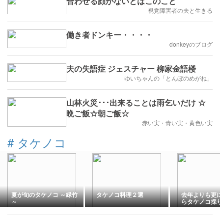
合わせる顔がないとはこのこと
視覚障害者の夫と生きる
働き者ドンキー・・・・
donkeyのブログ
夫の失語症 ジェスチャー 柳家金語楼
ゆいちゃんの「とんぼのめがね」
山林火災･･･出来ることは雨乞いだけ ☆
晩ご飯☆朝ご飯☆
赤い実・青い実・黄色い実
#
タケノコ
夏が旬のタケノコ ～緑竹
タケノコ料理２選
去年よりも更
～
らタケノコ採