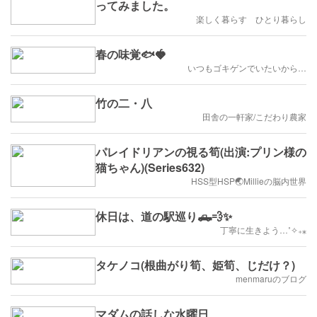
ってみました。
楽しく暮らす ひとり暮らし
春の味覚🐟🍓
いつもゴキゲンでいたいから…
竹の二・八
田舎の一軒家/こだわり農家
パレイドリアンの視る筍(出演:プリン様の
猫ちゃん)(Series632)
HSS型HSP🌏Millieの脳内世界
休日は、道の駅巡り🛻💨✨
丁寧に生きよう…˚✧₊⁎
タケノコ(根曲がり筍、姫筍、じだけ？)
menmaruのブログ
マダムの話しな水曜日