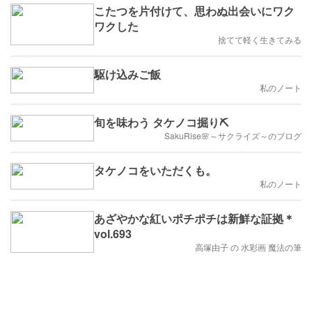
こたつを片付けて、思わぬ出会いにワク
ワクした
捨てて軽く生きてみる
駆け込みご飯
私のノート
旬を味わう タケノコ掘り⛏️
SakuRise🌸～サクライズ～のブログ
タケノコをいただくも。
私のノート
あざやかな紅いポチポチは新鮮な証拠＊
vol.693
高塚由子 の 水彩画 魔法の筆