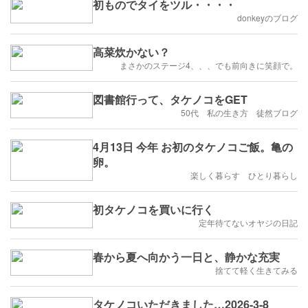
初ものでタイをツル・・・・
donkeyのブログ
高菜炊かない？
まさかのステージ4、、、でも前向きに笑顔で。
図書館行って、タケノコをGET
50代 私の生き方 徒然ブログ
4月13日 今年 お初のタケノコご飯。亀の
卵。
楽しく暮らす ひとり暮らし
初タケノコを買いに行く
定年待てないオヤジの日記
春から夏へ向かう一日と、静かな充実
捨てて軽く生きてみる
タケノコいただきました…2026-3-8