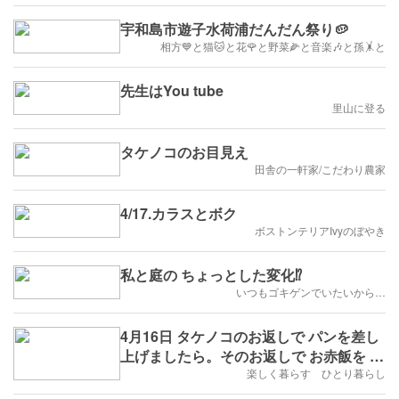
宇和島市遊子水荷浦だんだん祭り🥔
相方💙と猫🐱と花🌹と野菜🌽と音楽🎶と孫🤸と
先生はYou tube
里山に登る
タケノコのお目見え
田舎の一軒家/こだわり農家
4/17.カラスとボク
ボストンテリアIvyのぼやき
私と庭の ちょっとした変化⁉️
いつもゴキゲンでいたいから…
4月16日 タケノコのお返しで パンを差し
上げましたら。そのお返しで お赤飯を も
らいました♪
楽しく暮らす ひとり暮らし