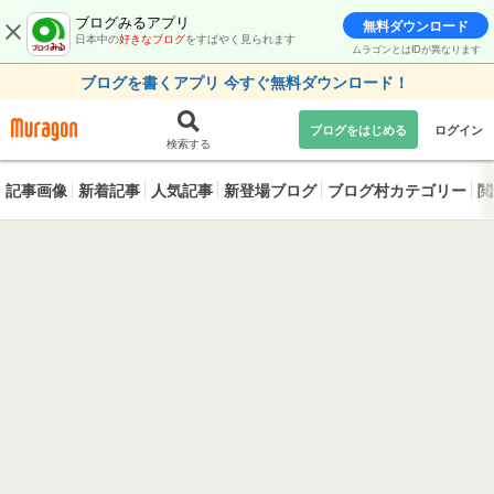
ブログみるアプリ
無料ダウンロード
日本中の
好きなブログ
をすばやく見られます
ムラゴンとはIDが異なります
ブログを書くアプリ 今すぐ無料ダウンロード！
ブログをはじめる
ログイン
検索する
記事画像
新着記事
人気記事
新登場ブログ
ブログ村カテゴリー
閲