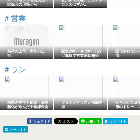
記録会の現場から
ロンのはずが…
#
営業
高卒の上司、大卒の上
阪急2003×8R(2003F)が
返信されない
司：
宝塚線で営業運転開始
由
#
ラン
灼熱の中でも前進！暑熱
ウミカジテラスと那覇空
かき氷がご褒
順化が進んだ土曜練習会
港
節のトレーニ
シェアする
LINEする
はてブする
メールする