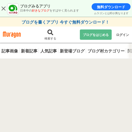
ブログみるアプリ
無料ダウンロード
日本中の
好きなブログ
をすばやく見られます
ムラゴンとはIDが異なります
ブログを書くアプリ 今すぐ無料ダウンロード！
ブログをはじめる
ログイン
検索する
記事画像
新着記事
人気記事
新登場ブログ
ブログ村カテゴリー
閲