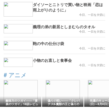
ダイソーとニトリで買い物と映画「恋は
雨上がりのように」
今日、一日を大切に
義理の弟の新居としまむらのタオル
今日、一日を大切に
鞄の中の仕分け袋
今日、一日を大切に
小物のお直しと食事会
今日、一日を大切に
#
アニメ
敵味方のツガイ――「黄
偽りの戦い――「クレバ
先週のキューグ
泉のツガイ」18話レビュ
テスII-魔獣の王と偽りの
(日)～8月8日(
ー＆感想
勇者伝承-」5話レビュー