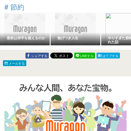
＆感想
#
節約
意欲は赤字を超えるのか
焦げつき人生
やりすぎた節
れた話
シェアする
LINEする
はてブする
メールする