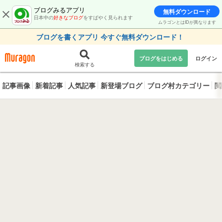
ブログみるアプリ
無料ダウンロード
日本中の
好きなブログ
をすばやく見られます
ムラゴンとはIDが異なります
ブログを書くアプリ 今すぐ無料ダウンロード！
ブログをはじめる
ログイン
検索する
記事画像
新着記事
人気記事
新登場ブログ
ブログ村カテゴリー
閲