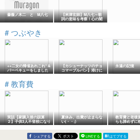
薔薇ノ木二 と M八七
【米津玄師】M八七～歌
詞の意味を考察！心の闇
に光を灯せる人こそ真の
勝者～￼
#
つぶやき
++二女の帰省あれこれ* &
【カシューナッツのチョ
永遠の記憶
バーベキューをしました
コマーブルパン】溶けに
*++
くいハズが…カイガラ虫
と子供だけで公園で遊ぶ
#
教育費
こと。
実話【家購入後の誤算
夏休み、出費が止まらな
教育費と老後
２】子供3人不登校になり
い(・・;)
らも諦めずに
パートを辞めました
順番の考え方
シェアする
LINEする
はてブする