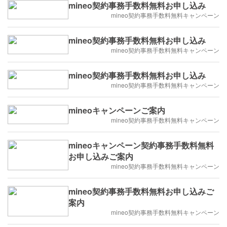
mineo契約事務手数料無料お申し込み
mineo契約事務手数料無料キャンペーン
mineo契約事務手数料無料お申し込み
mineo契約事務手数料無料キャンペーン
mineo契約事務手数料無料お申し込み
mineo契約事務手数料無料キャンペーン
mineoキャンペーンご案内
mineo契約事務手数料無料キャンペーン
mineoキャンペーン契約事務手数料無料
お申し込みご案内
mineo契約事務手数料無料キャンペーン
mineo契約事務手数料無料お申し込みご
案内
mineo契約事務手数料無料キャンペーン