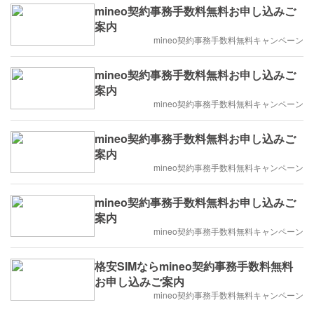
mineo契約事務手数料無料お申し込みご
案内
mineo契約事務手数料無料キャンペーン
mineo契約事務手数料無料お申し込みご
案内
mineo契約事務手数料無料キャンペーン
mineo契約事務手数料無料お申し込みご
案内
mineo契約事務手数料無料キャンペーン
mineo契約事務手数料無料お申し込みご
案内
mineo契約事務手数料無料キャンペーン
格安SIMならmineo契約事務手数料無料
お申し込みご案内
mineo契約事務手数料無料キャンペーン