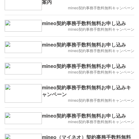
案内
mineo契約事務手数料無料キャンペーン
mineo契約事務手数料無料お申し込み
mineo契約事務手数料無料キャンペーン
mineo契約事務手数料無料お申し込み
mineo契約事務手数料無料キャンペーン
mineo契約事務手数料無料お申し込み
mineo契約事務手数料無料キャンペーン
mineo契約事務手数料無料お申し込みキ
ャンペーン
mineo契約事務手数料無料キャンペーン
mineo契約事務手数料無料お申し込み
mineo契約事務手数料無料キャンペーン
mineo（マイネオ）契約事務手数料無料