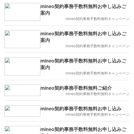
mineo契約事務手数料無料お申し込みご
案内
mineo契約事務手数料無料キャンペーン
mineo契約事務手数料無料お申し込みご
案内
mineo契約事務手数料無料キャンペーン
mineo契約事務手数料無料お申し込みご
案内
mineo契約事務手数料無料キャンペーン
mineo契約事務手数料無料ご紹介
mineo契約事務手数料無料キャンペーン
mineo契約事務手数料無料お申し込み
mineo契約事務手数料無料キャンペーン
mineo契約事務手数料無料お申し込みご