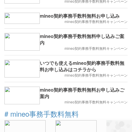
mineo契約事務手数料無料キャンペーン
mineo契約事務手数料無料お申し込み
mineo契約事務手数料無料キャンペーン
mineo契約事務手数料無料申し込みご案
内
mineo契約事務手数料無料キャンペーン
いつでも使えるmineo契約事務手数料無
料お申し込みはコチラから
mineo契約事務手数料無料キャンペーン
mineo契約事務手数料無料お申し込みご
案内
mineo契約事務手数料無料キャンペーン
#
mineo事務手数料無料