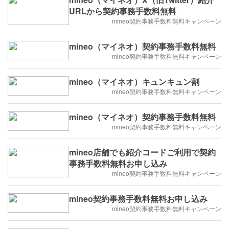
URLから契約事務手数料無料
mineo契約事務手数料無料キャンペーン
mineo（マイネオ）契約事務手数料無料
mineo契約事務手数料無料キャンペーン
mineo（マイネオ）キュンキュン割
mineo契約事務手数料無料キャンペーン
mineo（マイネオ）契約事務手数料無料
mineo契約事務手数料無料キャンペーン
mineo店舗でも紹介コードご利用で契約
事務手数料無料お申し込み
mineo契約事務手数料無料キャンペーン
mineo契約事務手数料無料お申し込み
mineo契約事務手数料無料キャンペーン