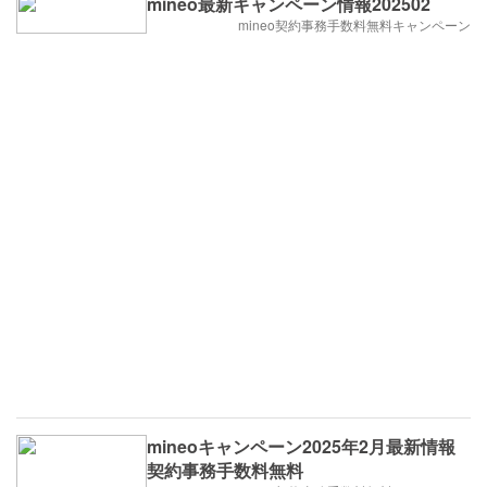
mineo最新キャンペーン情報202502
mineo契約事務手数料無料キャンペーン
mineoキャンペーン2025年2月最新情報
契約事務手数料無料