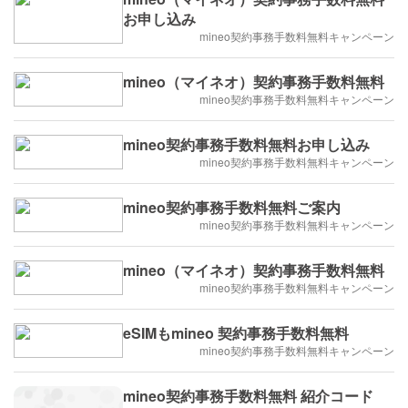
お申し込み
mineo契約事務手数料無料キャンペーン
mineo（マイネオ）契約事務手数料無料
mineo契約事務手数料無料キャンペーン
mineo契約事務手数料無料お申し込み
mineo契約事務手数料無料キャンペーン
mineo契約事務手数料無料ご案内
mineo契約事務手数料無料キャンペーン
mineo（マイネオ）契約事務手数料無料
mineo契約事務手数料無料キャンペーン
eSIMもmineo 契約事務手数料無料
mineo契約事務手数料無料キャンペーン
mineo契約事務手数料無料 紹介コード