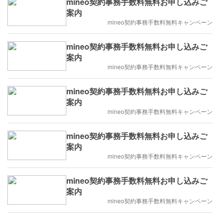
mineo契約事務手数料無料お申し込みご
案内
mineo契約事務手数料無料キャンペーン
mineo契約事務手数料無料お申し込みご
案内
mineo契約事務手数料無料キャンペーン
mineo契約事務手数料無料お申し込みご
案内
mineo契約事務手数料無料キャンペーン
mineo契約事務手数料無料お申し込みご
案内
mineo契約事務手数料無料キャンペーン
mineo契約事務手数料無料お申し込みご
案内
mineo契約事務手数料無料キャンペーン