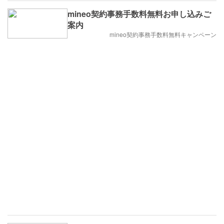
mineo契約事務手数料無料お申し込みご
案内
mineo契約事務手数料無料キャンペーン