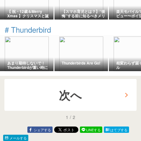
【 祝・12歳＆Merry
【スマホ育児とは？】“後
楽天モバイル
Xmas 】クリスマスと誕
悔”する前に知るべきメリ
ビュー〜ポイ
生日の記録。サンタさ
ット・デメリットと、罪
ん、卒業するってよ。
悪感が消える5つのルール
#
Thunderbird
あまり期待しないで！
Thunderbirds Are Go!
相変わらず届
Thunderbirdが重い時に
ル
少しだけ軽くする方法
【2026年最新】
次へ
1
/
2
シェアする
LINEする
はてブする
メールする