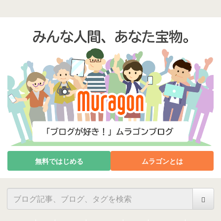
無料ではじめる
ムラゴンとは