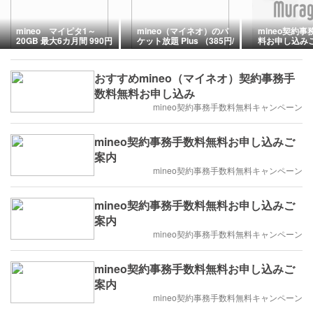
mineo マイピタ1～
mineo（マイネオ）のパ
mineo契約
20GB 最大6カ月間 990円
ケット放題 Plus （385円/
料お申し込み
キャンペーン
月）使ってみた
おすすめmineo（マイネオ）契約事務手
数料無料お申し込み
mineo契約事務手数料無料キャンペーン
mineo契約事務手数料無料お申し込みご
案内
mineo契約事務手数料無料キャンペーン
mineo契約事務手数料無料お申し込みご
案内
mineo契約事務手数料無料キャンペーン
mineo契約事務手数料無料お申し込みご
案内
mineo契約事務手数料無料キャンペーン