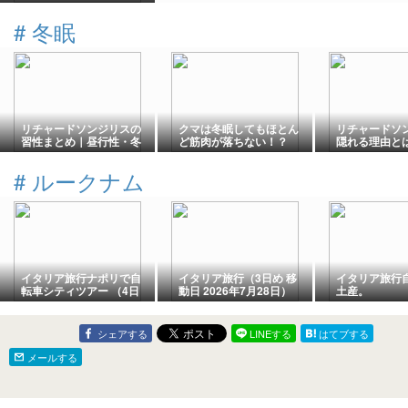
#
冬眠
リチャードソンジリスの
クマは冬眠してもほとん
リチャードソ
習性まとめ｜昼行性・冬
ど筋肉が落ちない！？
隠れる理由と
眠・穴掘り・鳴き声を生
【体重が3分の1も減って
習性から読み
態から解説
も大丈夫】
インと飼育の
#
ルークナム
イタリア旅行ナポリで自
イタリア旅行（3日め 移
イタリア旅行
転車シティツアー （4日
動日 2026年7月28日）
土産。
め 2026年7月29日）
シェアする
LINEする
はてブする
メールする