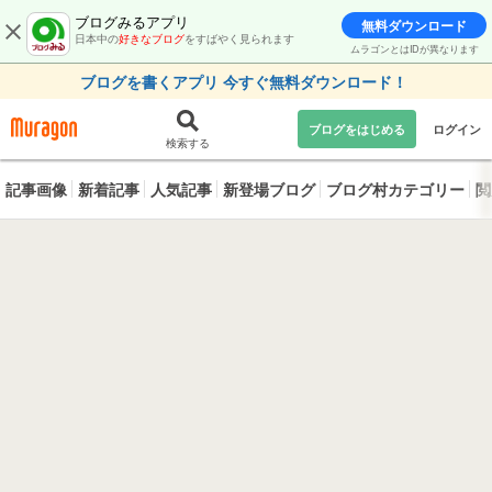
ブログみるアプリ
無料ダウンロード
日本中の
好きなブログ
をすばやく見られます
ムラゴンとはIDが異なります
ブログを書くアプリ 今すぐ無料ダウンロード！
ブログをはじめる
ログイン
検索する
記事画像
新着記事
人気記事
新登場ブログ
ブログ村カテゴリー
閲