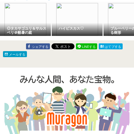
◎タカサゴユリ＆サルス
ハイビスカス♡
ブルーベリー
ベリ＠酷暑の庭
る樹形
シェアする
LINEする
はてブする
メールする