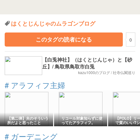
はくとじんじゃのムラゴンブログ
このタグの読者になる
0
【白兎神社】（はくとじんじゃ）と【砂
丘】/ 鳥取県鳥取市白兎
kazu1000のブログ / 社寺仏閣巡り
#
アラフィフ主婦
【第二弾】夫のそういう
リコール対象知らずに使
【POLO】リ
所だよと思ったこと
ってたアラフィフ。
で質のいいT
#
ガーデニング