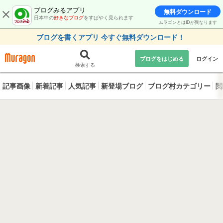
ブログみるアプリ
無料ダウンロード
日本中の
好きなブログ
をすばやく見られます
ムラゴンとはIDが異なります
ブログを書くアプリ 今すぐ無料ダウンロード！
ブログをはじめる
ログイン
検索する
記事画像
新着記事
人気記事
新登場ブログ
ブログ村カテゴリー
閲