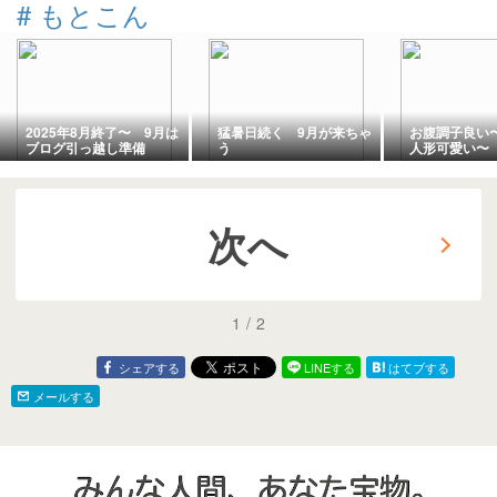
#
もとこん
2025年8月終了〜 9月は
猛暑日続く 9月が来ちゃ
お腹調子良い
ブログ引っ越し準備
う
人形可愛い〜
次へ
1
/
2
シェアする
LINEする
はてブする
メールする