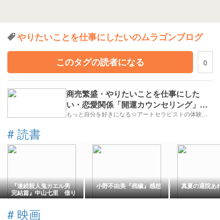
やりたいことを仕事にしたいのムラゴンブログ
このタグの読者になる
0
商売繁盛・やりたいことを仕事にした
い・恋愛関係「開運カウンセリング」イ
ベント出展
もっと自分を好きになる☆アートセラピストの体験教室「でぃんぷる湘南」
#
読書
『連続殺人鬼カエル男
小野不由美『残穢』感想
真夏の通院あ
完結篇』中山七里 借り
てきました＊夢＊
#
映画