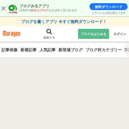
ブログみるアプリ
無料ダウンロード
日本中の
好きなブログ
をすばやく見られます
ムラゴンとはIDが異なります
ブログを書くアプリ 今すぐ無料ダウンロード！
ブログをはじめる
ログイン
検索する
記事画像
新着記事
人気記事
新登場ブログ
ブログ村カテゴリー
閲