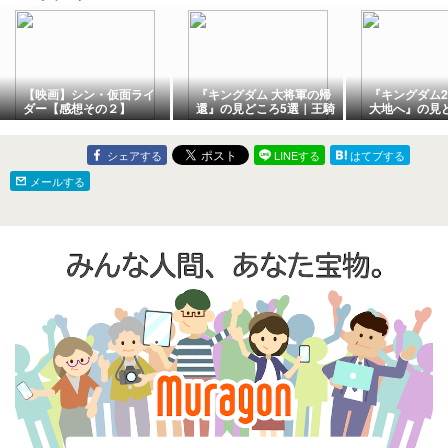
【映画】シン・仮面ライ
『キングダム 大将軍の帰
『キングダム2
ダー【感想その２】
還』の見どころ5選｜王騎
大地へ』の見
と継承を整理
初陣と伍の連
シェアする
LINEする
はてブする
メールする