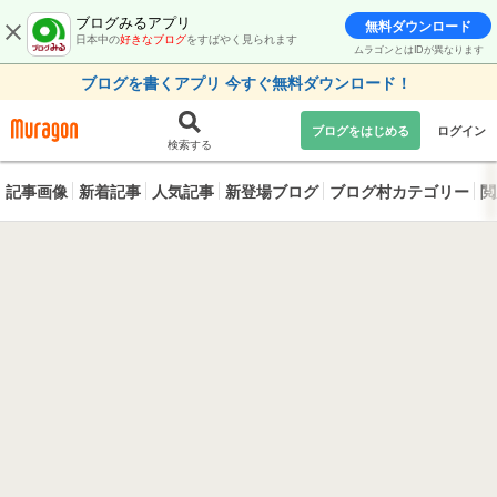
ブログみるアプリ
無料ダウンロード
日本中の
好きなブログ
をすばやく見られます
ムラゴンとはIDが異なります
ブログを書くアプリ 今すぐ無料ダウンロード！
ブログをはじめる
ログイン
検索する
記事画像
新着記事
人気記事
新登場ブログ
ブログ村カテゴリー
閲