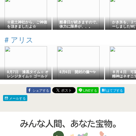
☆産土神社から、ご神徳
酷暑日が続きますので、
かき氷を、２
を頂きましたよ☆
体力に限界が、、。
ーしましたW(`0
#
アリス
8月7日 漆黒タイム☺️ オ
8月6日 開封の儀〜✨
８月４日 可
レンジタイム☺️ ゴールド
精神はネオニ
タイム😂
るかと我田引
モノ好きな我
理矢理結びつ
シェアする
LINEする
はてブする
メールする