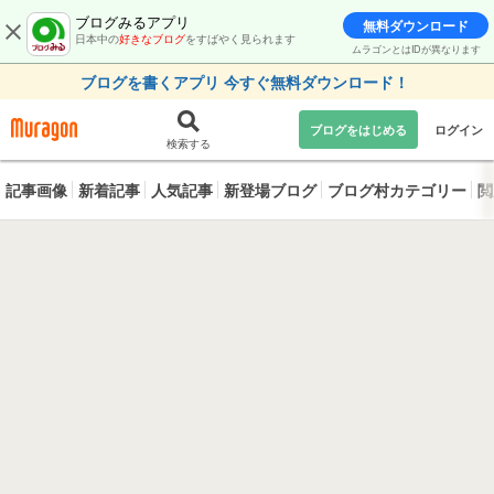
ブログみるアプリ
無料ダウンロード
日本中の
好きなブログ
をすばやく見られます
ムラゴンとはIDが異なります
ブログを書くアプリ 今すぐ無料ダウンロード！
ブログをはじめる
ログイン
検索する
記事画像
新着記事
人気記事
新登場ブログ
ブログ村カテゴリー
閲