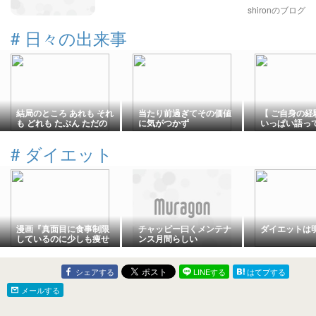
shironのブログ
#
日々の出来事
結局のところ あれも それ
当たり前過ぎてその価値
【 ご自身の経
も どれも たぶん ただの
に気がつかず
いっぱい語っ
夏バテだよね
た皆様😃あり
#
ダイエット
漫画『真面目に食事制限
チャッピー曰くメンテナ
ダイエットは
しているのに少しも痩せ
ンス月間らしい
ない話』
シェアする
LINEする
はてブする
メールする