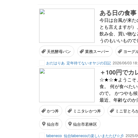
ある日の食事
今日は台風が来た
とも言えますが）
飲み会、買い物な
うのもいいものでし
天然酵母パン
業務スーパー
ヨーグ
おだはりあ
定年待てないオヤジの日記
2026/06/03 18
☆★☆★ようこそ
食。 何が食べた
ので。 かつやも
最近、年齢なのか油
かつ丼
ミニタレかつ丼
ミニ甘とろ
仙台市
仙台市若林区
tabeneco
仙台tabenecoの楽しいまたたび☆彡
2025/0