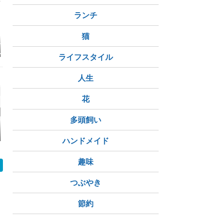
ランチ
猫
けじゃない。外
日帰り出張
現場の社員さん辞めち
月末です！
人と関わる意味
ゃうって。まだ勤続一
ライフスタイル
年未満なのね。残念。
人生
花
多頭飼い
くはないと痛感
【障害者雇用を経験し
【就労移行支援は意味
アル中、幻
た私の体験談】自分に
ない⁉︎】2年間通った私
💧
ハンドメイド
あった働き方を探そ
が今、伝えたいこと
う！
趣味
つぶやき
節約