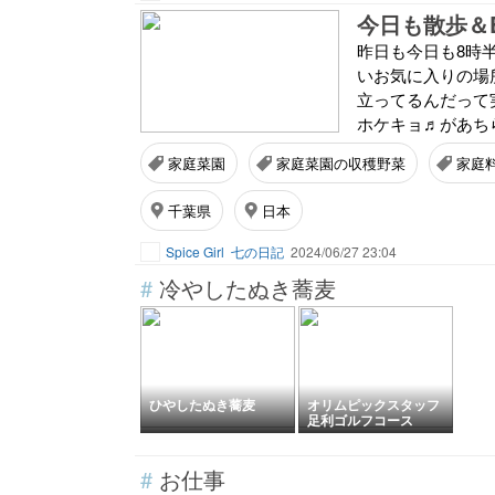
今日も散歩＆E
昨日も今日も8時半
いお気に入りの場所
立ってるんだって
ホケキョ♬があちら
家庭菜園
家庭菜園の収穫野菜
家庭
千葉県
日本
Spice Girl
七の日記
2024/06/27 23:04
#
冷やしたぬき蕎麦
ひやしたぬき蕎麦
オリムピックスタッフ
足利ゴルフコース
#
お仕事