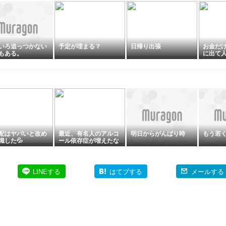
いろ追っつかない
予定が埋まる？
日帰り出張
お金だ
もある。
に出て
配はヤバいと改め
最近、有名人のアルコ
明日からがんばり時
もう若
識した💦
ール依存症が増えたな
ぁ…
LINEする
はてブする
メールする