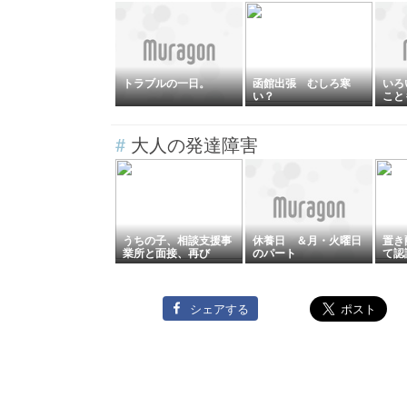
トラブルの一日。
函館出張 むしろ寒
いろ
い？
こと
#
大人の発達障害
うちの子、相談支援事
休養日 ＆月・火曜日
置き
業所と面接、再び
のパート
て認
シェアする