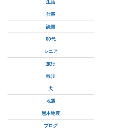
生活
な
仕事
読書
60代
かき揚げ丼
LINE
シニア
旅行
散歩
犬
地震
熊本地震
ブログ