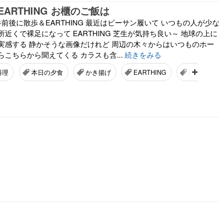
ARTHING お櫃のご飯は
前後に散歩＆EARTHING 最近はビーサン履いて いつもの人が少
近くで裸足になって EARTHING 芝生が気持ち良い～ 地球の上に
実感する 静かそうな画像だけれど 周辺の木々からはいつものホー
こちらから聞えてくる カラスも含...
続きをみる
料理
本日の夕食
かき揚げ
EARTHING
薩摩芋