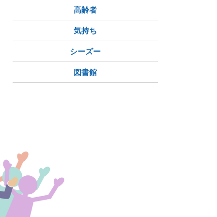
高齢者
気持ち
シーズー
図書館