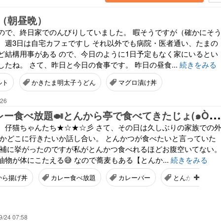
（朝昼晩）
ので、終日家でのんびりしていました。 暇そうですが（確かにそ
、週3日は自宅カフェですし それ以外でも病院・医者通い、たまの
ど結構用事がある ので、今日のように1日予定もなく家にいるとい
たね。 さて、昨日と今日の食事です。 昨日の昼食...
続きをみる
ルト
かきたま明太子うどん
マグロ漬け丼
:26
＋
100円でカレー食べ放題🍛とんから亭で食べてきたじょ(๑ÒωÓ๑)
、仔猫ちゃんたち★☆★☆彡 さて、その日は久しぶりの家族での
いかどこに行きたいか話し合い。 とんかつが食べたいと言っていた
候補に挙がったのですが私がとんかつ食べれるほどお腹空いてない
物が体にこたえる😅 なので蕎麦もある【とんか...
続きをみる
から揚げ丼
カレー食べ放題
カレーバー
とんから亭
9/24 07:58