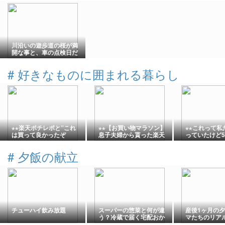
川沿いの遊歩道の桜が満
開な事と、車の点検日だ
ったこと
#
好きなものに囲まれる暮らし
⋆⋆楽天ポチレポと”これ
⋆⋆【お買い物マラソン】
⋆⋆これって私
は買って良かったぞ
息子夫婦から貰った楽天
っていたけど5
～！”なモノ♡⋆⋆
キャッシュで悩んでたア
女性に多いみ
レ！買うぞ～！！⋆⋆
っと安心♡⋆⋆
#
夕飯の献立
チューハイ飲み放題
スーパーの惣菜と何が違
産後1ヶ月の
う？冷蔵で届く宅配おか
マたちのリア
ずを比べてみた
り方