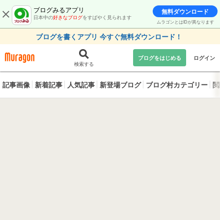
ブログみるアプリ
無料ダウンロード
日本中の
好きなブログ
をすばやく見られます
ムラゴンとはIDが異なります
ブログを書くアプリ 今すぐ無料ダウンロード！
ブログをはじめる
ログイン
検索する
記事画像
新着記事
人気記事
新登場ブログ
ブログ村カテゴリー
閲