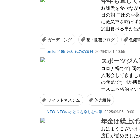
今年も宜しく
お雑煮を食べなが
日の朝 血圧のお
に救急車を呼ばず
沢山食べる事が出来
ガーデニング
花・園芸ブログ
色鉛
oruka0105
思い込みの毎日
2026/01/01 10:55
スポーツジム
コロナ禍で4年間
入退会してきまし
の問題です 4か
ースに本格的マシー
フィットネスジム
体力維持
NEO
NEOのゆとりを楽しむ生活
2025/09/05 10:00
年金は繰上げ
おはようございます
度目が覚めました