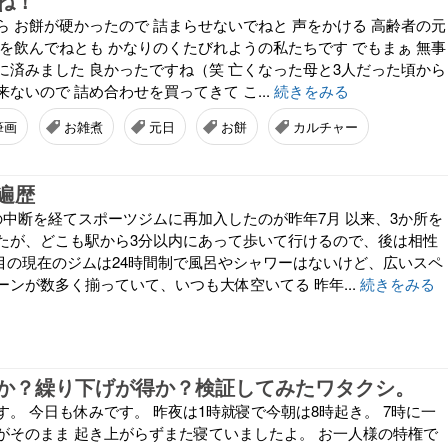
ね！
ら お餅が硬かったので 詰まらせないでねと 声をかける 高齢者の元
薬を飲んでねとも かなりのくたびれようの私たちです でもまぁ 無事
に済みました 良かったですね（笑 亡くなった母と3人だった頃から
ないので 詰め合わせを買ってきて こ...
続きをみる
筆画
お雑煮
元日
お餅
カルチャー
遍歴
の中断を経てスポーツジムに再加入したのが昨年7月 以来、3か所を
たが、どこも駅から3分以内にあって歩いて行けるので、後は相性
所目の現在のジムは24時間制で風呂やシャワーはないけど、広いスペ
ンが数多く揃っていて、いつも大体空いてる 昨年...
続きをみる
か？繰り下げが得か？検証してみたワタクシ。
。 今日も休みです。 昨夜は1時就寝で今朝は8時起き。 7時に一
がそのまま 起き上がらずまた寝ていましたよ。 お一人様の特権で