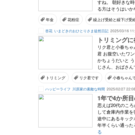
すね。 朝好きな
る方はそうはいかな
年金
花粉症
繰上げ受給と繰下げ受
杏花
いまどきのおひとりさま徒然日記
2025/03/16 11
トリミングに
リク君と小春ちゃん
君 お腹空いたワン
かちょうだいと う
じさん、おばさんで
トリミング
リク君です
小春ちゃん
ハッピーライフ
川原家の素敵な時間
2025/02/27 22:0
1年で4か所
思えば20代のこ
して倉庫内作業を
途中にあるキック
年半くらい通ったろ
る