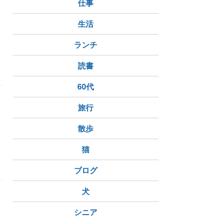
仕事
生活
ランチ
読書
60代
旅行
散歩
猫
ブログ
犬
シニア