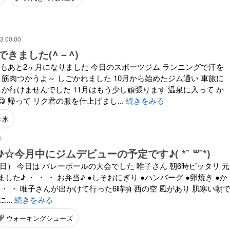
3 00:00
きました(^－^)
年もあと2ヶ月になりました 今日のスポーツジム ランニングで汗を
 筋肉つかうよ～ しごかれました 10月から始めたジム通い 車旅に
か行けませんでした 11月はもう少し頑張ります 温泉に入って か
 帰って リク君の服を仕上げまし...
続きをみる
き氷
8
☆今月中にジムデビューの予定です♪( *¯ ꒳¯*)
日（日） 今日は バレーボールの大会でした 唯子さん 朝6時ピッタリ 元
た♪ ・ ・ ・ お弁当♪ ●しそおにぎり ●ハンバーグ ●卵焼き ●か
・ ・ ・ 唯子さんが出かけて行った6時頃 西の空 風があり 肌寒い朝
...
続きをみる
ウォーキングシューズ