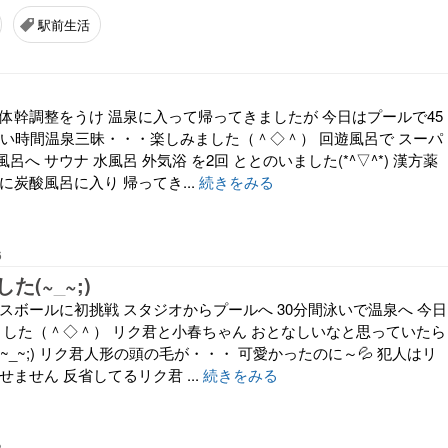
駅前生活
体幹調整をうけ 温泉に入って帰ってきましたが 今日はプールで45
長い時間温泉三昧・・・楽しみました（＾◇＾） 回遊風呂で スーパ
へ サウナ 水風呂 外気浴 を2回 ととのいました(*^▽^*) 漢方薬
に炭酸風呂に入り 帰ってき...
続きをみる
6
(~_~;)
スボールに初挑戦 スタジオからプールへ 30分間泳いで温泉へ 今日
ました（＾◇＾） リク君と小春ちゃん おとなしいなと思っていたら
~_~;) リク君人形の頭の毛が・・・ 可愛かったのに～💦 犯人はリ
せません 反省してるリク君 ...
続きをみる
3