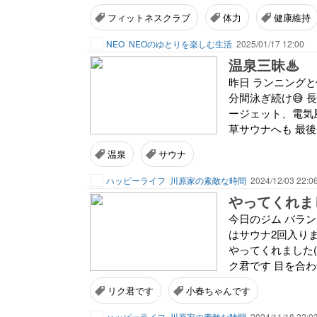
フィットネスクラブ
体力
健康維持
NEO
NEOのゆとりを楽しむ生活
2025/01/17 12:00
温泉三昧♨
昨日 ランニングと
分間泳ぎ続け😅 
ージェット、電気風呂
草サウナへも 最後
温泉
サウナ
ハッピーライフ
川原家の素敵な時間
2024/12/03 22:0
やってくれました
今日のジム バラン
はサウナ2回入り
やってくれました(
ク君です 目を合わ
リク君です
小春ちゃんです
ハッピーライフ
川原家の素敵な時間
2024/11/18 22:0