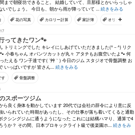
時間まで朝寝坊できること。 結婚していて、旦那様とかいらっしゃ
いでしょう。 今日も、朝から雨が降っていて ...
続きをみる
給
花の写真
カロリー計算
家計簿
オリジナルソ
:17
行ってきたワン🐾
 トリミングでした キレイにしあげていただきました(^－^) リク
🐾 小春ちゃん オパンツカットが丸々 アタチもお腹空いたよ🐾 何
ったえる ワン子達です( ´艸｀) 今日のジム スタジオで骨盤調整 お
 いっぱいですが 皆さん...
続きをみる
です
骨盤調整
8
目のスポーツジム
ろから良く身体を動かしています 20代では会社の辞令により意に反
強いられていた時期があったし、その仕事が落ち着いてくると通勤
ボクシングジムに通うようになった これには結構ハマり、通算で4
うか？ その間、日本プロキックライト級で後楽園ホ...
続きをみ