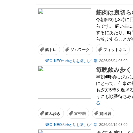
筋肉は裏切ら
今朝(6/3)も3
らです。 飼い主
するにあたり、時
ら散歩することが多
筋トレ
ジムワーク
フィットネス
NEO
NEOのゆとりを楽しむ生活
2026/06/04 06:00
毎晩飲み歩く
早朝4時頃にジム
にとって、仕事の
も夕方5時を過ぎ
うにも順番待ちみ
る
飲み歩き
富裕層
貧困層
NEO
NEOのゆとりを楽しむ生活
2026/05/15 08:00