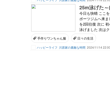
25m泳げた～(
今日も快晴 ここ
ポーツジムへ来まし
を2回往復 次に 
泳げました 次はク
手作りワンちゃん服
日々の生活
ハッピーライフ
川原家の素敵な時間
2024/11/14 22:0