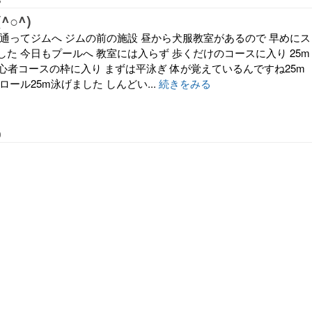
^○^)
を通ってジムへ ジムの前の施設 昼から犬服教室があるので 早めにス
た 今日もプールへ 教室には入らず 歩くだけのコースに入り 25m
初心者コースの枠に入り まずは平泳ぎ 体が覚えているんですね25m
ロール25m泳げました しんどい...
続きをみる
0