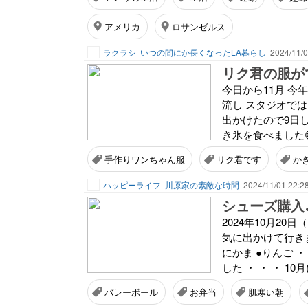
アメリカ
ロサンゼルス
ラクラシ
いつの間にか長くなったLA暮らし
2024/11/0
リク君の服がで
今日から11月 今
流し スタジオでは
出かけたので9日し
き氷を食べました
手作りワンちゃん服
リク君です
か
ハッピーライフ
川原家の素敵な時間
2024/11/01 22:2
シューズ購入♪
2024年10月20
気に出かけて行きまし
にかま ●りんご 
した ・ ・ ・ 10月に
バレーボール
お弁当
肌寒い朝