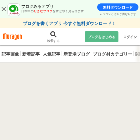
ブログみるアプリ
無料ダウンロード
日本中の
好きなブログ
をすばやく見られます
ムラゴンとはIDが異なります
ブログを書くアプリ 今すぐ無料ダウンロード！
ブログをはじめる
ログイン
検索する
記事画像
新着記事
人気記事
新登場ブログ
ブログ村カテゴリー
閲