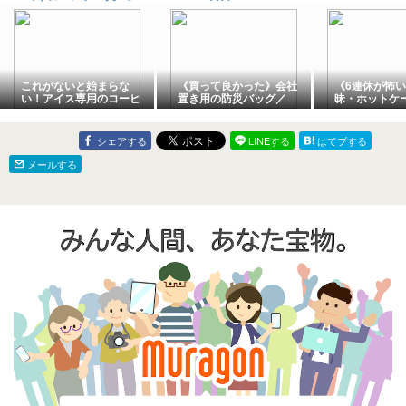
これがないと始まらな
《買って良かった》会社
《6連休が怖
い！アイス専用のコーヒ
置き用の防災バッグ／
昧・ホットケ
ーメーカーで楽しむティ
続々到着の楽天マラソン
食欲旺盛の私
ータイム♪
購入品
と！
シェアする
LINEする
はてブする
メールする