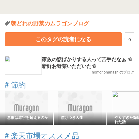
朝どれの野菜のムラゴンブログ
このタグの読者になる
0
家族の話ばかりする人って苦手だなぁ 🫑
新鮮お野菜いただいた🫑
hontonohanashiのブログ
#
節約
意欲は赤字を超えるのか
焦げつき人生
やりすぎた節
れた話
#
楽天市場オススメ品