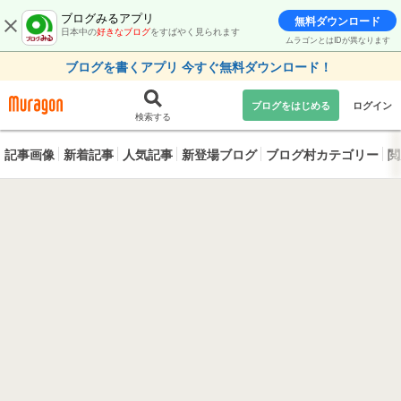
ブログみるアプリ
無料ダウンロード
日本中の
好きなブログ
をすばやく見られます
ムラゴンとはIDが異なります
ブログを書くアプリ 今すぐ無料ダウンロード！
ブログをはじめる
ログイン
検索する
記事画像
新着記事
人気記事
新登場ブログ
ブログ村カテゴリー
閲