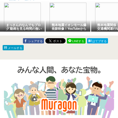
まっさんのなんでもブロ
熊本地震イオンモール爆
熊本地震関係
グ 動画を見る時間の無い
発新映像！YouTubeから
交通機関運行
方必見【モーニングライ
転載！
(8月5日19時
ブ】2026年8月7日（金）
知ってほしい今日のニュ
シェアする
LINEする
はてブする
ースを厳選！いさ進一が
生解説する新聞情報【 15
メールする
分解説 / 政治ニュース / 生
配信 / 中道動画 】をテキ
スト要約