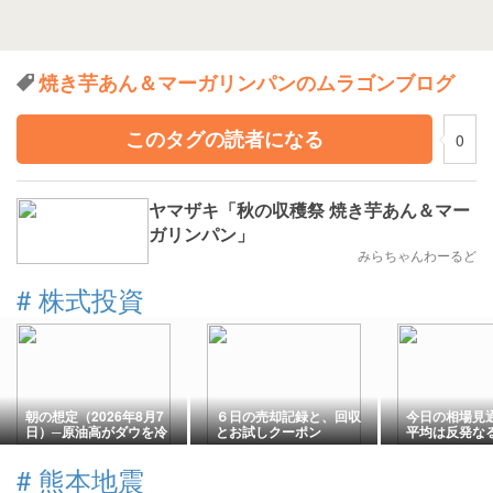
焼き芋あん＆マーガリンパンのムラゴンブログ
このタグの読者になる
0
ヤマザキ「秋の収穫祭 焼き芋あん＆マー
ガリンパン」
みらちゃんわーるど
#
株式投資
朝の想定（2026年8月7
６日の売却記録と、回収
今日の相場見
日）─原油高がダウを冷
とお試しクーポン
平均は反発な
やす日
決算と米国雇
目【2026年8
#
熊本地震