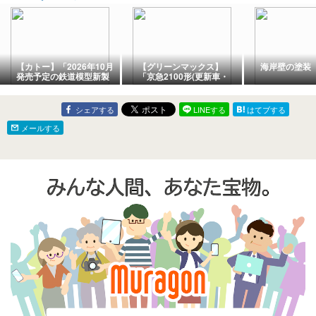
【カトー】「2026年10月
【グリーンマックス】
海岸壁の塗装
発売予定の鉄道模型新製
「京急2100形(更新車・
品情報！」その3
KEIKYU BLUE SKY
TRAIN・20周年記念装
飾)8両編成セット(動力付
シェアする
LINEする
はてブする
き)＜50851＞」鉄道模型
Nゲージ(26年版)
メールする