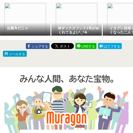
台風🌀だニャ
Mダックスフンド♪耳がめ
イタグレ姉弟 
くれてるよ(;^_^A
くなった二人
シェアする
LINEする
はてブする
メールする