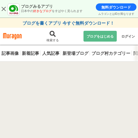
ブログみるアプリ
無料ダウンロード
日本中の
好きなブログ
をすばやく見られます
ムラゴンとはIDが異なります
ブログを書くアプリ 今すぐ無料ダウンロード！
ブログをはじめる
ログイン
検索する
記事画像
新着記事
人気記事
新登場ブログ
ブログ村カテゴリー
閲