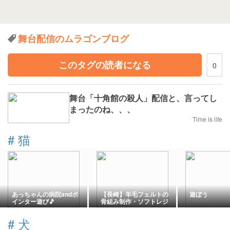
舞台配信のムラゴンブログ
このタグの読者になる
0
舞台「十角館の殺人」配信と、言ってし
まったのね、、、
Time is life
#
猫
あっちゃんの病院andポ
【長崎】羊毛フェルトの
遊ぼう
インター遊び🎵
骨組み制作・ソフトレジ
ンを接着剤に・夏の遠足
21km・てんてんの食事
#
犬
記録