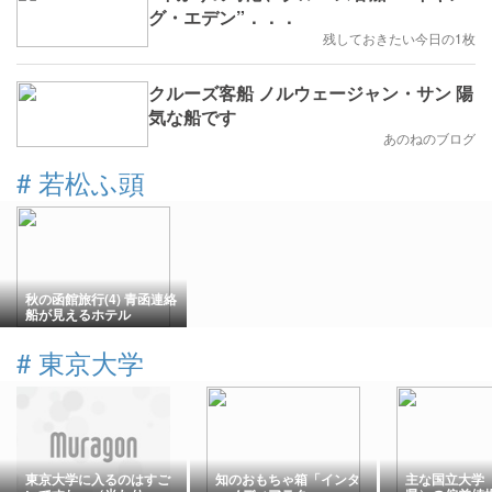
グ・エデン”．．．
残しておきたい今日の1枚
クルーズ客船 ノルウェージャン・サン 陽
気な船です
あのねのブログ
#
若松ふ頭
秋の函館旅行(4) 青函連絡
船が見えるホテル
#
東京大学
東京大学に入るのはすご
知のおもちゃ箱「インタ
主な国立大学