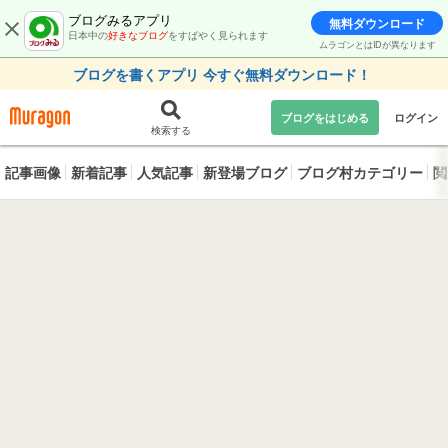
ブログみるアプリ
無料ダウンロード
日本中の
好きなブログ
をすばやく見られます
ムラゴンとはIDが異なります
ブログを書くアプリ 今すぐ無料ダウンロード！
ブログをはじめる
ログイン
検索する
記事画像
新着記事
人気記事
新登場ブログ
ブログ村カテゴリー
閲