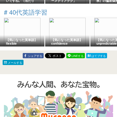
いですね。（当たり
ーメディアテク」
県）の偏差値推
前？！）
2026年度
#
40代英語学習
【気になった英単語】
【気になった英単語】
【気になった
flexible
confidence
unpredictable
シェアする
LINEする
はてブする
メールする