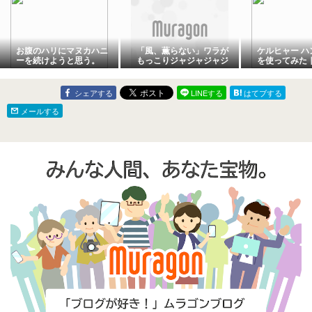
お腹のハリにマヌカハニ
「風、薫らない」ワラが
ケルヒャー ハ
ーを続けようと思う。
もっこりジャジャジャジ
を使ってみた
ャーン
の仮住まいで
て便利！
シェアする
LINEする
はてブする
メールする