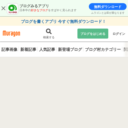
ブログみるアプリ
無料ダウンロード
日本中の
好きなブログ
をすばやく見られます
ムラゴンとはIDが異なります
ブログを書くアプリ 今すぐ無料ダウンロード！
ブログをはじめる
ログイン
検索する
記事画像
新着記事
人気記事
新登場ブログ
ブログ村カテゴリー
閲