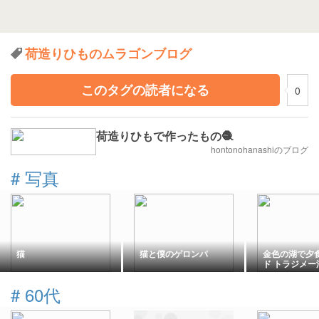
荷造りひものムラゴンブログ
このタグの読者になる
0
荷造りひもで作ったもの🧶
hontonohanashiのブログ
#
写真
猫
猫と僕のゲロンパ
金色の湖で夕食
ド トラジメー
#
60代