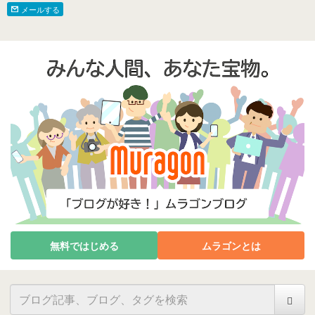
動。10日振りのエンジン
メールする
始動です！今日は1日中曇
で小雨も降りながらの強
風でした
無料ではじめる
ムラゴンとは