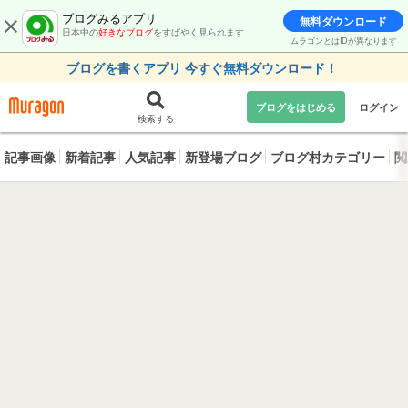
ブログみるアプリ
無料ダウンロード
日本中の
好きなブログ
をすばやく見られます
ムラゴンとはIDが異なります
ブログを書くアプリ 今すぐ無料ダウンロード！
ブログをはじめる
ログイン
検索する
記事画像
新着記事
人気記事
新登場ブログ
ブログ村カテゴリー
閲