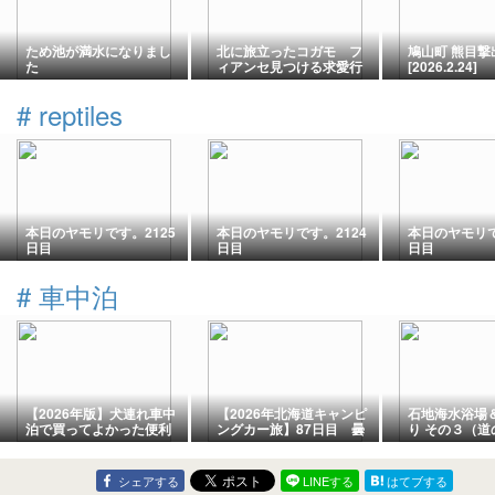
ため池が満水になりまし
北に旅立ったコガモ フ
鳩山町 熊目撃
た
ィアンセ見つける求愛行
[2026.2.24]
動
#
reptiles
本日のヤモリです。2125
本日のヤモリです。2124
本日のヤモリで
日目
日目
日目
#
車中泊
【2026年版】犬連れ車中
【2026年北海道キャンピ
石地海水浴場
泊で買ってよかった便利
ングカー旅】87日目 曇
り その３（道
グッズ10選｜愛犬との車
り空スタートの「稚内森
雲崎天領の里
中泊・キャンプを快適に
林公園キャンプ場」は、
帰宅）
するおすすめアイテム
草刈りのため我が家（キ
シェアする
LINEする
はてブする
ャンピングカー）を移