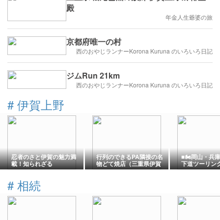
殿
年金人生爺婆の旅
京都府唯一の村
西のおやじランナーKorona Kuruna のいろいろ日記
ジムRun 21km
西のおやじランナーKorona Kuruna のいろいろ日記
#
伊賀上野
忍者のさと伊賀の魅力満
行列のできるPA隣接の名
■🏍️岡山・兵
載！知られざる
物どて焼店（三重県伊賀
下道ツーリン
「IGAMONO」に出会う
上野 味のお福）
①）名古屋～
阪府大阪市な
#
相続