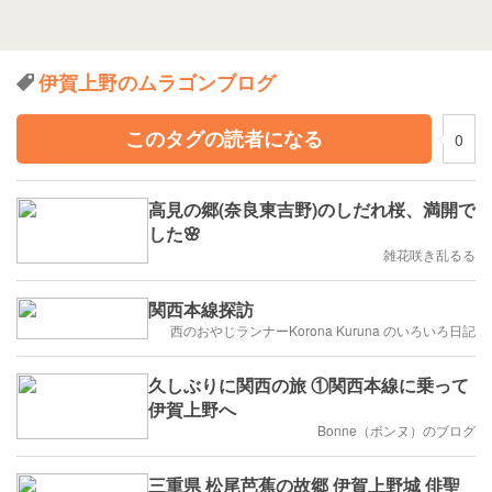
伊賀上野のムラゴンブログ
このタグの読者になる
0
高見の郷(奈良東吉野)のしだれ桜、満開で
した🌸
雑花咲き乱るる
関西本線探訪
西のおやじランナーKorona Kuruna のいろいろ日記
久しぶりに関西の旅 ①関西本線に乗って
伊賀上野へ
Bonne（ボンヌ）のブログ
三重県 松尾芭蕉の故郷 伊賀上野城 俳聖