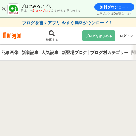
ブログみるアプリ
無料ダウンロード
日本中の
好きなブログ
をすばやく見られます
ムラゴンとはIDが異なります
ブログを書くアプリ 今すぐ無料ダウンロード！
ブログをはじめる
ログイン
検索する
記事画像
新着記事
人気記事
新登場ブログ
ブログ村カテゴリー
閲