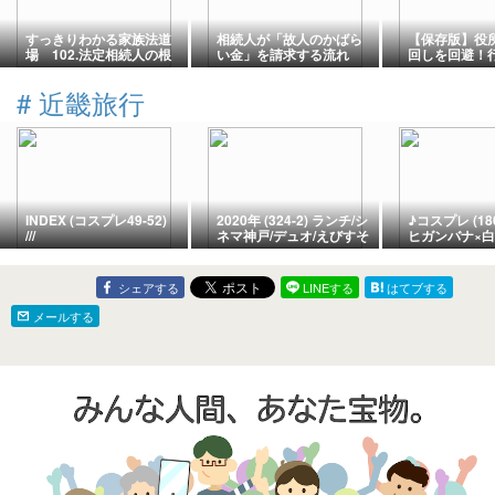
すっきりわかる家族法道
相続人が「故人のかばら
【保存版】役
場 102.法定相続人の根
い金」を請求する流れ
回しを回避！
拠①
くやみ」とは
#
近畿旅行
INDEX (コスプレ49-52)
2020年 (324-2) ランチ/シ
♪コスプレ (18
///
ネマ神戸/デュオ/えびすそ
ヒガンバナ×
ば/潤なんもり26Jul13
ワンピ12Nov2
シェアする
LINEする
はてブする
メールする