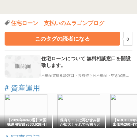
住宅ローン 支払いのムラゴンブログ
このタグの読者になる
0
住宅ローンについて 無料相談窓口を開設
致します。
不動産買取相談窓口・共有持ち分不動産・空き家無料相談窓口・相続問題解決・不動産管理 株式会社innovation9 イノベーションナインのブログ
#
資産運用
【2026年8/3の週】米国
保有リートは再び含み損
【ARCHION(
株運用実績+633,628円｜
が拡大！それでも粛々と
出価格260円で
利益63万円台へ！AI株上
買い増し
定！配当8円・
昇で過去最高益更新
で中長期投資