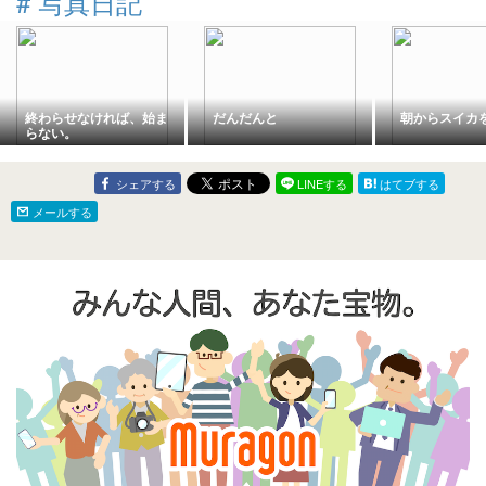
#
写真日記
（PayPay証券）
終わらせなければ、始ま
だんだんと
朝からスイカ
らない。
シェアする
LINEする
はてブする
メールする