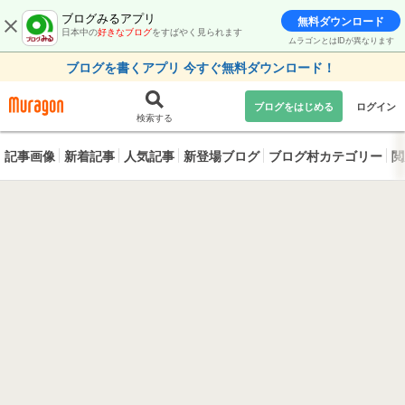
ブログみるアプリ
無料ダウンロード
日本中の
好きなブログ
をすばやく見られます
ムラゴンとはIDが異なります
ブログを書くアプリ 今すぐ無料ダウンロード！
ブログをはじめる
ログイン
検索する
記事画像
新着記事
人気記事
新登場ブログ
ブログ村カテゴリー
閲