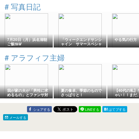
#
写真日記
7月20日（月）浜名湖朝
「ウィークエンドサンシ
やる気の行方
ご飯🍱🥢
ャイン サマースペシャ
ル２０２６」を聴いてい
ます～
#
アラフィフ主婦
我が家の夫が「男性に求
夏の食卓、季節のもので
【40代の私】
めるもの」とファンサ対
さっぱりと！
ゃい！！まだ
策
方が勝ち！と
と。
シェアする
LINEする
はてブする
メールする