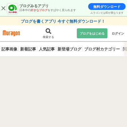
ブログみるアプリ
無料ダウンロード
日本中の
好きなブログ
をすばやく見られます
ムラゴンとはIDが異なります
ブログを書くアプリ 今すぐ無料ダウンロード！
ブログをはじめる
ログイン
検索する
記事画像
新着記事
人気記事
新登場ブログ
ブログ村カテゴリー
閲