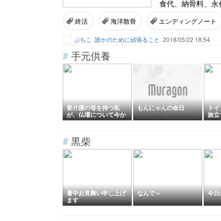
食代、納骨料、永代
終活
海洋散骨
エンディングノート
ぷちこ
誰かのために頑張ること
2018/05/22 18:54
#
手元供養
要介護の母を持つ私
もんにゃんの命日
トイ
が、仏壇について今か
旅立
ら考えている理由
楽し
でし
#
黒柴
暑中お見舞い申し上げ
なんで～
今日
ます