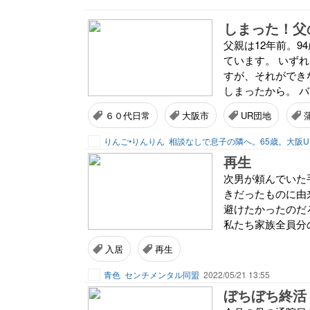
しまった！父
父親は12年前。
ています。 いず
すが、それができ
しまったから。 バ
６０代日常
大阪市
UR団地
りんご•りんりん
再生
次男が頼んでいた
きだったものに由
避けたかったのだ
私たち家族全員分の
入居
再生
青色
センチメンタル同盟
2022/05/21 13:55
ぼちぼち終活