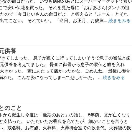
が父の命日だった。 いつも病院のあとにスーパーマーケットで買
こで安い仏花を買った。 それを見た母に「おばあさん(ダンナの祖
れたので「今日じいさんの命日だよ」と答えると「ふーん」とそれ
出てこない。 それでいい。 「命日、お正月、お彼岸...
続きをみる
元供養
日がきてしまった。 息子が遠くに行ってしまいそうで息子の喉仏と歯
手元供養を考えてました。 骨壷に御骨から息子の喉仏と歯を入れ
は大きかった。 蓋にあたって痛かったかな。ごめんね。 最後に御骨
れた。 こんな姿になってしまって悲しかった。 ...
続きをみる
とのこと
トから派生し今度は「最期のあと」の話し。 5年前、父が亡くなり
ほど支払った。 いただいたお香典を充てたが、細かいことを言うと
い、戒名料、お布施、火葬料、火葬待合室での飲食代、火葬後の飲