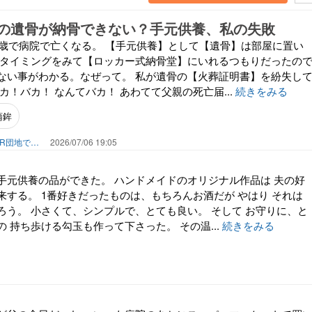
の遺骨が納骨できない？手元供養、私の失敗
94歳で病院で亡くなる。 【手元供養】として【遺骨】は部屋に置い
れタイミングをみて【ロッカー式納骨堂】にいれるつもりだったの
ない事がわかる。なぜって。 私が遺骨の【火葬証明書】を紛失し
カ！バカ！ なんてバカ！ あわてて父親の死亡届...
続きをみる
蒲鉾
相談なしで息子の隣へ。65歳。大阪UR団地で叶える「貯金を減らさない」年金暮らし
2026/07/06 19:05
手元供養の品ができた。 ハンドメイドのオリジナル作品は 夫の好
来する。 1番好きだったものは、もちろんお酒だが やはり それは
ろう。 小さくて、シンプルで、とても良い。 そして お守りに、と
 持ち歩ける勾玉も作って下さった。 その温...
続きをみる