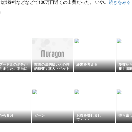
供養料などなどで100万円近くの出費だった。 いや...
続きをみる
プードルのポチが
散骨の法的扱いと心理
終末を考える
愛猫た
ちました。本当に
的影響：故人・ペット
養！御
い18年2ヶ月26日
の供養としての選択肢
ペット墓
た。
から８月
ピーン
お腹を壊しまし
待ち遠
て・・・