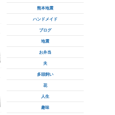
熊本地震
ハンドメイド
ブログ
地震
お弁当
ちを自宅で供
日本における祖霊信仰
小さなお墓KOBO 口コ
子無し夫婦
影石使用の本格
や先祖供養の変化につ
ミや値段、メリットな
事情 ⑤ど
夫
石「minibo」
いて
ど特徴を解説
か？は聞い
多頭飼い
花
人生
しい
ゲリラ雷雨の時のふた
18.5歳のお祝いに
アイタタ
り
趣味