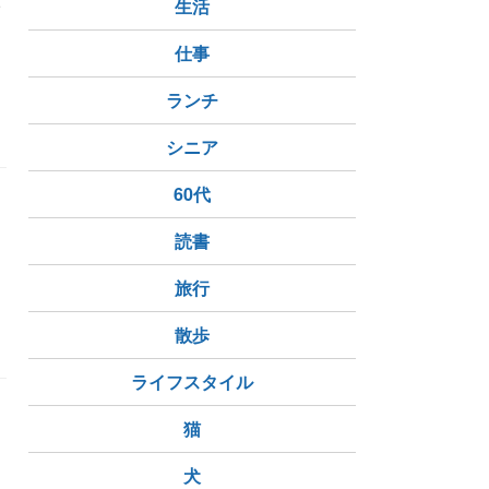
い
生活
仕事
ランチ
シニア
60代
読書
旅行
散歩
ライフスタイル
猫
犬