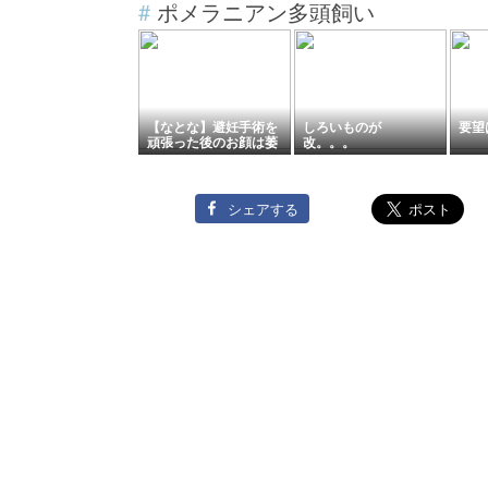
#
ポメラニアン多頭飼い
【なとな】避妊手術を
しろいものが
要望
頑張った後のお顔は萎
改。。。
れてました😓
シェアする