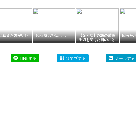
は伝えた方がいい
おねぼけさん。。。
【なとな】7/25の避妊
困った
手術を受けた日のこと
～🎶
LINEする
はてブする
メールする