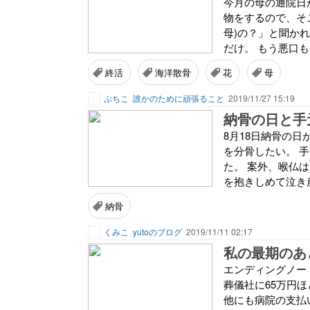
今月の母の通院日
物をするので、そ
母)の？」と聞か
だけ。 もう悪口も
終活
海洋散骨
花
母
ぷちこ
誰かのために頑張ること
2019/11/27 15:19
納骨の日と手
8月18日納骨の
を分骨したい。 
た。 案外、喉仏
を抱きしめて泣き崩
納骨
くみこ
yutoのブログ
2019/11/11 02:17
私の最期のあ
エンディングノー
葬儀社に65万円
他にも病院の支払