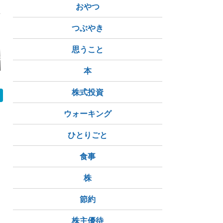
おやつ
つぶやき
思うこと
お婆さん
【なとな】趣味と日課
ごっはぁ～ん。。。
ポメラニア
は「おやじ狩り」
下に
本
中々パワフルガールな
のです
株式投資
ウォーキング
ひとりごと
食事
株
節約
株主優待