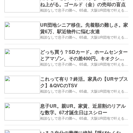
ね上がる。ゴールド（金）の売却の盲点
相談なしで息子の隣へ。65歳。大阪UR団地で叶える「貯金を減らさない」年金暮らし
UR団地シニア移住。先着順の難しさ。家
賃6万、駅近物件に悩む友達
相談なしで息子の隣へ。65歳。大阪UR団地で叶える「貯金を減らさない」年金暮らし
どっち買う？SDカード。ホームセンター
とアマゾン。その差400円。キオクシヤ
で儲けたい
相談なしで息子の隣へ。65歳。大阪UR団地で叶える「貯金を減らさない」年金暮らし
これって有り？終活。家具の【URサブス
ク】&QVCのTSV
相談なしで息子の隣へ。65歳。大阪UR団地で叶える「貯金を減らさない」年金暮らし
息子UR。親UR。家賃、近居割のリアル
な数字。67才誕生日はスシロー
相談なしで息子の隣へ。65歳。大阪UR団地で叶える「貯金を減らさない」年金暮らし
いる？自分の葬儀に絶対【呼びたくな