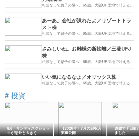
相談なしで息子の隣へ。65歳。大阪UR団地で叶える「貯金を減らさない」年金暮らし
あーあ。会社が潰れたよ／リゾートトラ
スト株
相談なしで息子の隣へ。65歳。大阪UR団地で叶える「貯金を減らさない」年金暮らし
さみしいね。お雛様の断捨離／三菱UFJ
株
相談なしで息子の隣へ。65歳。大阪UR団地で叶える「貯金を減らさない」年金暮らし
いい気になるなよ／オリックス株
相談なしで息子の隣へ。65歳。大阪UR団地で叶える「貯金を減らさない」年金暮らし
#
投資
8/6 サンディスクショッ
［2026年］7月の副収入
道脇で千日紅
クが意外と大きく
実績公開
ました