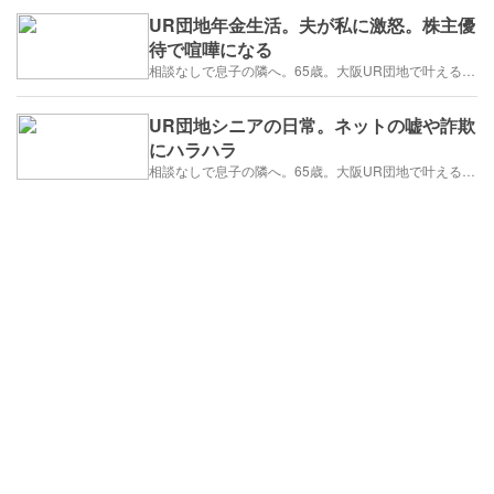
UR団地年金生活。夫が私に激怒。株主優
待で喧嘩になる
相談なしで息子の隣へ。65歳。大阪UR団地で叶える「貯金を減らさない」年金暮らし
UR団地シニアの日常。ネットの嘘や詐欺
にハラハラ
相談なしで息子の隣へ。65歳。大阪UR団地で叶える「貯金を減らさない」年金暮らし