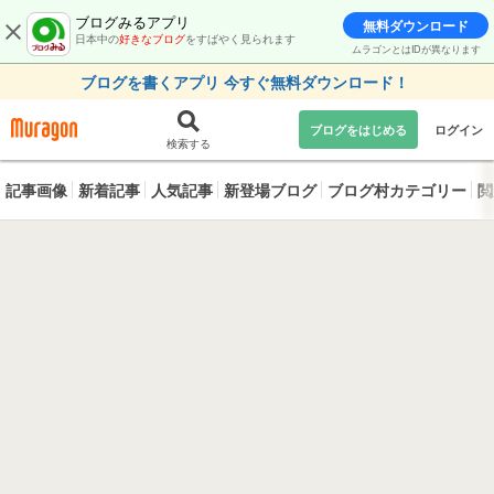
ブログみるアプリ
無料ダウンロード
日本中の
好きなブログ
をすばやく見られます
ムラゴンとはIDが異なります
ブログを書くアプリ 今すぐ無料ダウンロード！
ブログをはじめる
ログイン
検索する
記事画像
新着記事
人気記事
新登場ブログ
ブログ村カテゴリー
閲