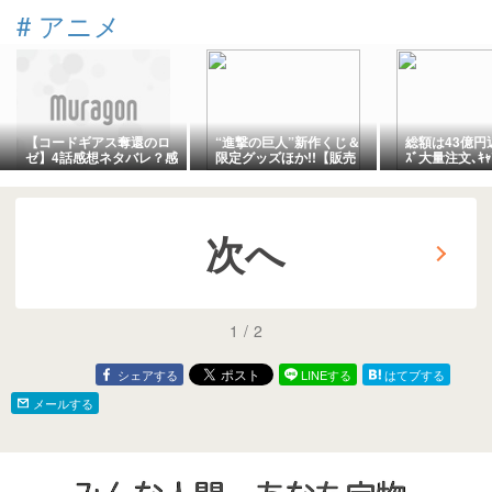
#
アニメ
【コードギアス奪還のロ
“進撃の巨人”新作くじ＆
総額は43億円近
ゼ】4話感想ネタバレ？感
限定グッズほか!!【販売
ｽﾞ大量注文､ｷ
想がない。あるのは疑念
開始!】「一番くじ 進撃の
した女性逮捕
だけ。
巨人 ～選択と結果～」
次へ
1
/
2
シェアする
LINEする
はてブする
メールする