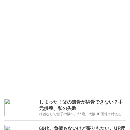
しまった！父の遺骨が納骨できない？手
元供養、私の失敗
相談なしで息子の隣へ。65歳。大阪UR団地で叶える「貯金を減らさない」年金暮らし
60代。負債もないけど張りもない。UR団