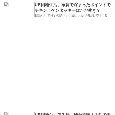
UR団地生活。家賃で貯まったポイントで
チキン！ケンタッキーはただ働き？
相談なしで息子の隣へ。65歳。大阪UR団地で叶える「貯金を減らさない」年金暮らし
UR団地シニア生活。納骨堂購入の件で夫