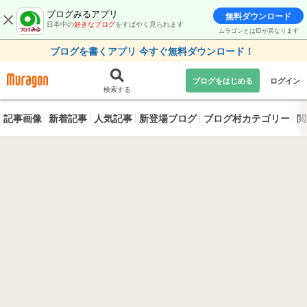
ブログみるアプリ
無料ダウンロード
日本中の
好きなブログ
をすばやく見られます
ムラゴンとはIDが異なります
ブログを書くアプリ 今すぐ無料ダウンロード！
ブログをはじめる
ログイン
検索する
記事画像
新着記事
人気記事
新登場ブログ
ブログ村カテゴリー
閲