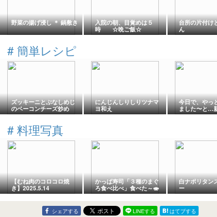
野菜の揚げ浸し ＊ 鍋敷き
入院の朝、目覚めは５
台所の片付け
時 ☆晩ご飯☆
ん
#
簡単レシピ
ズッキーニとぶなしめじ
にんじんしりしりツナマ
今日で、やっ
のベーコンチーズ炒め
ヨ和え
ました〜と…
標〜♬
#
料理写真
【むね肉のコロコロ焼
かっぱ寿司「３種のまぐ
白ナポリタン
き】2025.5.14
ろ食べ比べ」食べた～🍣
ー
シェアする
LINEする
はてブする