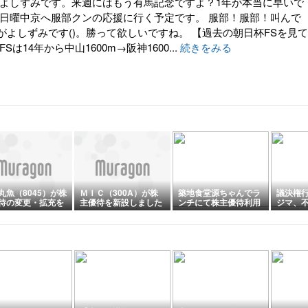
 よしずみです。来週にはもう有馬記念ですよ？1年が本当に早いで
は日曜中京へ服部クンの応援に行く予定です。 服部！服部！叫んで
がよしずみです()。勝って欲しいですね。 【過去の朝日杯FSを見て
Sは14年から中山1600m→阪神1600...
続きをみる
丸魚（8045）が株
ＭＩＣ（300A）が株
築地食堂源ちゃんでラ
議決権
待の変更・拡充を
主優待を新設しました
ンチにて株主優待利用
ジマ、
しました
汁餃子
テイクア