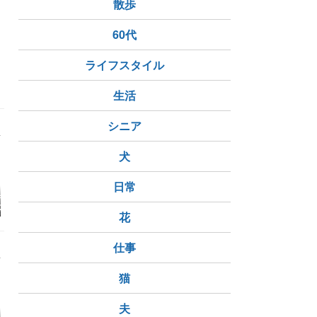
散歩
60代
ライフスタイル
生活
シニア
犬
日常
行使のお礼（ノ
【8月優待銘柄・前日
【2026/08/06・株式ラ
[7979] 
不二製油）＆肉
比・ランキング (下
ンキング・一覧】
情報を新規
花
のダンダダンで
位)】2026/8/6
た
ウト♪
仕事
猫
夫