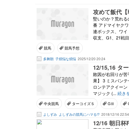
堅いのか？荒れるの
番 アドマイヤクワ
連ボックス、ワイド
収支、G1、21戦目、
競馬
競馬予想
多舞朗
子煩悩な煩悩
2025/12/20 20:24
12/15,16
敗因が右回りが苦手
果】 3 ミスパンテール
ロンテアクイーン (
マジック (...
続き
中央競馬
ターコイズＳ
GⅢ
よしずみ
よしずみの競馬にハマる!?
2018/12/16 22:54
12/16 朝日