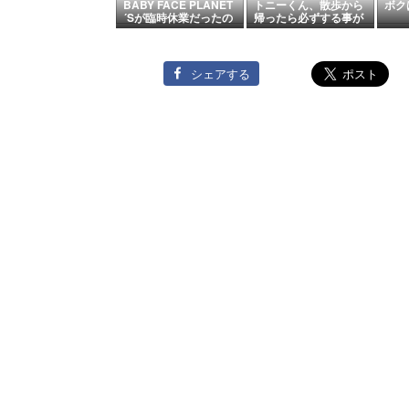
BABY FACE PLANET
トニーくん、散歩から
ボク
´Sが臨時休業だったの
帰ったら必ずする事が
で～COCO´Sランチ～
あるの♪
♪
シェアする