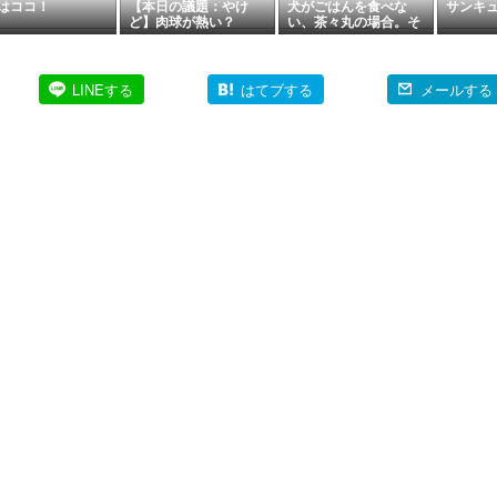
はココ！
【本日の議題：やけ
犬がごはんを食べな
サンキュ
ど】肉球が熱い？
い、茶々丸の場合。そ
の②目の傷【動画あ
り】
LINEする
はてブする
メールする