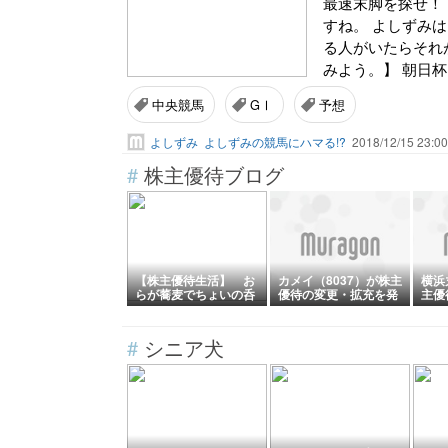
最速末脚を探せ！
すね。 よしずみ
る人がいたらそれ
みよう。】 朝日杯F
中央競馬
GⅠ
予想
よしずみ
よしずみの競馬にハマる!?
2018/12/15 23:00
#
株主優待ブログ
【株主優待生活】 お
カメイ（8037）が株主
横浜
らが蕎麦でちょいの呑
優待の変更・拡充を発
主優
みセットとパリじゅわ
表しました
発表
とり皮串 (株)グルメ
杵屋 [9850]
#
シニア犬