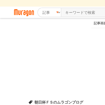
記事画
朝日杯ＦＳのムラゴンブログ