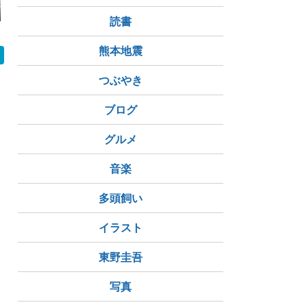
ー・壁♪
懐かしデー？食欲は戻
食欲不振。
ハロハロと
りました
ややくん～
読書
熊本地震
つぶやき
ブログ
グルメ
音楽
多頭飼い
イラスト
東野圭吾
写真