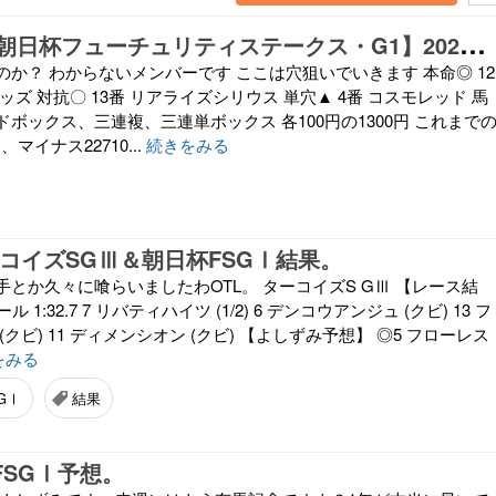
攻
めて飯代【朝日杯フューチュリティステークス・G1】20251220
か？ わからないメンバーです ここは穴狙いでいきます 本命◎ 12
ッズ 対抗〇 13番 リアライズシリウス 単穴▲ 4番 コスモレッド 馬
ボックス、三連複、三連単ボックス 各100円の1300円 これまで
マイナス22710...
続きをみる
 ターコイズSGⅢ＆朝日杯FSGⅠ結果。
とか久々に喰らいましたわOTL。 ターコイズS GⅢ 【レース結
 1:32.7 7 リバティハイツ (1/2) 6 デンコウアンジュ (クビ) 13 フ
クビ) 11 ディメンシオン (クビ) 【よしずみ予想】 ◎5 フローレス
をみる
GⅠ
結果
杯FSGⅠ予想。