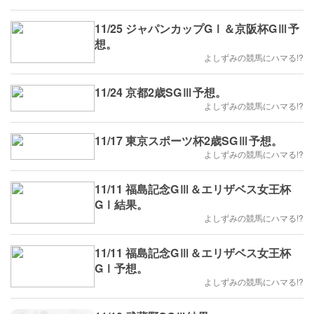
11/25 ジャパンカップGⅠ＆京阪杯GⅢ予
想。
よしずみの競馬にハマる!?
11/24 京都2歳SGⅢ予想。
よしずみの競馬にハマる!?
11/17 東京スポーツ杯2歳SGⅢ予想。
よしずみの競馬にハマる!?
11/11 福島記念GⅢ＆エリザベス女王杯
GⅠ結果。
よしずみの競馬にハマる!?
11/11 福島記念GⅢ＆エリザベス女王杯
GⅠ予想。
よしずみの競馬にハマる!?