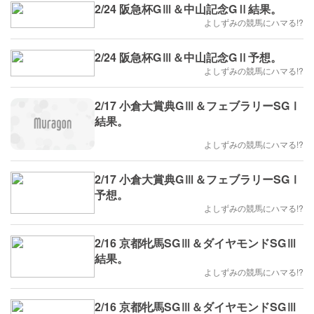
2/24 阪急杯GⅢ＆中山記念GⅡ結果。
よしずみの競馬にハマる!?
2/24 阪急杯GⅢ＆中山記念GⅡ予想。
よしずみの競馬にハマる!?
2/17 小倉大賞典GⅢ＆フェブラリーSGⅠ
結果。
よしずみの競馬にハマる!?
2/17 小倉大賞典GⅢ＆フェブラリーSGⅠ
予想。
よしずみの競馬にハマる!?
2/16 京都牝馬SGⅢ＆ダイヤモンドSGⅢ
結果。
よしずみの競馬にハマる!?
2/16 京都牝馬SGⅢ＆ダイヤモンドSGⅢ