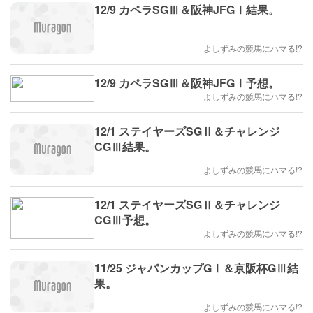
12/9 カペラSGⅢ＆阪神JFGⅠ結果。
よしずみの競馬にハマる!?
12/9 カペラSGⅢ＆阪神JFGⅠ予想。
よしずみの競馬にハマる!?
12/1 ステイヤーズSGⅡ＆チャレンジ
CGⅢ結果。
よしずみの競馬にハマる!?
12/1 ステイヤーズSGⅡ＆チャレンジ
CGⅢ予想。
よしずみの競馬にハマる!?
11/25 ジャパンカップGⅠ＆京阪杯GⅢ結
果。
よしずみの競馬にハマる!?