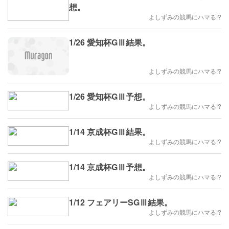
想。
よしずみの競馬にハマる!?
1/26 愛知杯GⅢ結果。
よしずみの競馬にハマる!?
1/26 愛知杯GⅢ予想。
よしずみの競馬にハマる!?
1/14 京成杯GⅢ結果。
よしずみの競馬にハマる!?
1/14 京成杯GⅢ予想。
よしずみの競馬にハマる!?
1/12 フェアリーSGⅢ結果。
よしずみの競馬にハマる!?