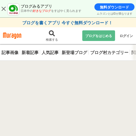
ブログみるアプリ
無料ダウンロード
日本中の
好きなブログ
をすばやく見られます
ムラゴンとはIDが異なります
ブログを書くアプリ 今すぐ無料ダウンロード！
ブログをはじめる
ログイン
検索する
記事画像
新着記事
人気記事
新登場ブログ
ブログ村カテゴリー
閲