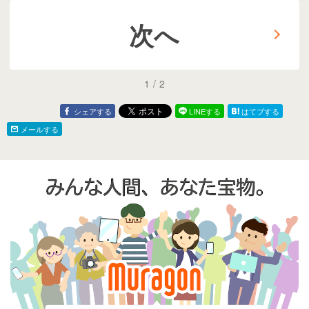
次へ
1
/
2
シェアする
LINEする
はてブする
メールする