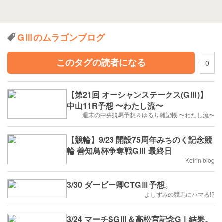
GⅢのムラゴンブログ
このタグの読者になる
0
【第21回 オーシャンステークス(GⅢ)】
中山11R予想 〜わたし流〜
週末の中央競馬予想＆ゆるり雑記帳 〜わたし流〜
【競輪】9/23 開設75周年みちのく記念競
輪 善知鳥杯争奪戦GⅢ 最終日
Keirin blog
3/30 ダービー卿CTGⅢ予想。
よしずみの競馬にハマる!?
3/24 マーチSGⅢ＆高松宮記念GⅠ結果。