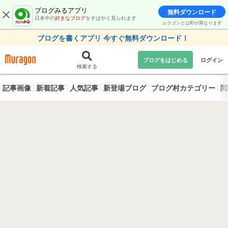
ブログみるアプリ
無料ダウンロード
日本中の
好きなブログ
をすばやく見られます
ムラゴンとはIDが異なります
ブログを書くアプリ 今すぐ無料ダウンロード！
ブログをはじめる
ログイン
検索する
記事画像
新着記事
人気記事
新登場ブログ
ブログ村カテゴリー
閲