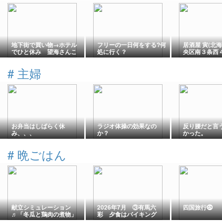
地下街で買い物→ホテル
フリーの一日何をする?何
居酒屋 寅(北
でひと休み 望海さんこ
処に行く？
央区南３条西
ぼれ話
原ビル1階)
#
主婦
お弁当はしばらく休
ラジオ体操の効果なの
反り腰だと言
み、、、
か？
かった。
#
晩ごはん
献立シミュレーション
2026年7月 ③有馬六
四国旅行⓸
♬「冬瓜と鶏肉の煮物」
彩 夕食はバイキング