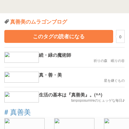
真善美のムラゴンブログ
このタグの読者になる
0
続・緑の魔術師
祈りの森 眠りの谷
真・善・美
星を継ぐもの
生活の基本は『真善美』。(^^)
tanpoposumireのヒュッゲな毎日♪
#
真善美