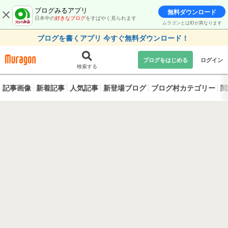
ブログみるアプリ
無料ダウンロード
日本中の
好きなブログ
をすばやく見られます
ムラゴンとはIDが異なります
ブログを書くアプリ 今すぐ無料ダウンロード！
ブログをはじめる
ログイン
検索する
記事画像
新着記事
人気記事
新登場ブログ
ブログ村カテゴリー
閲