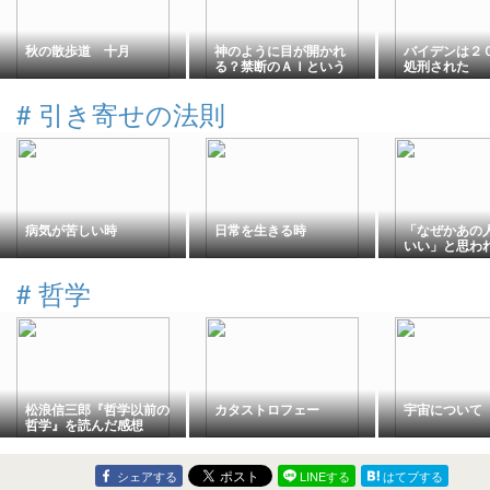
秋の散歩道 十月
神のように目が開かれ
バイデンは２
る？禁断のＡＩという
処刑された
「知恵の木」
#
引き寄せの法則
病気が苦しい時
日常を生きる時
「なぜかあの
いい」と思わ
の、意外な3
は？
#
哲学
松浪信三郎『哲学以前の
カタストロフェー
宇宙について
哲学』を読んだ感想
シェアする
LINEする
はてブする