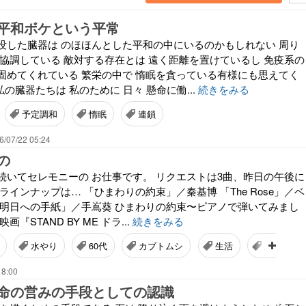
平和ボケという平常
没した臓器は のほほんとした平和の中にいるのかもしれない 周り
 協調している 敵対する存在とは 遠く距離を置けているし 免疫系の
固めてくれている 繁栄の中で 惰眠を貪っている有様にも思えてく
私の臓器たちは 私のために 日々 懸命に働...
続きをみる
予定調和
惰眠
連鎖
6/07/22 05:24
の
続いてセレモニーの お仕事です。 リクエストは3曲、昨日の午後に
ラインナップは… 「ひまわりの約束」／秦基博 「The Rose」／ベ
「明日への手紙」／手嶌葵 ひまわりの約束〜ピアノで弾いてみまし
画『STAND BY ME ドラ...
続きをみる
水やり
60代
カブトムシ
生活
思ったこ
18:00
命の営みの手段としての認識