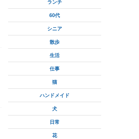
ランチ
60代
シニア
散歩
生活
り
仕事
猫
神話
ハンドメイド
犬
日常
花