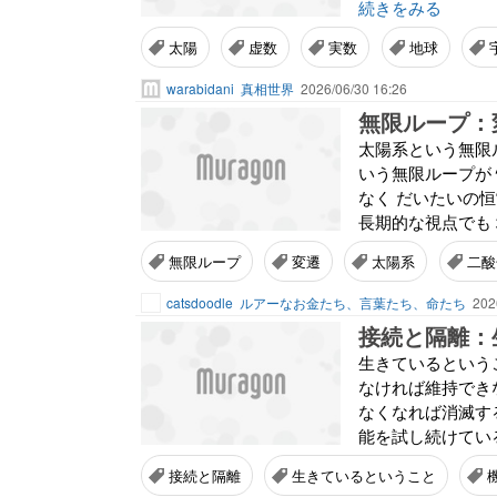
続きをみる
太陽
虚数
実数
地球
warabidani
真相世界
2026/06/30 16:26
無限ループ：
太陽系という無限
いう無限ループが
なく だいたいの
長期的な視点でも 
無限ループ
変遷
太陽系
二酸
catsdoodle
ルアーなお金たち、言葉たち、命たち
202
接続と隔離：
生きているという
なければ維持でき
なくなれば消滅す
能を試し続けている
接続と隔離
生きているということ