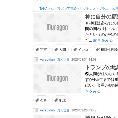
TAKAさん プラズマ宇宙論・リゾナンス・プランナー
ムラ
神に自分の願
💉神様はあなたの血液調べます
間の関わりについ
たというのが私の
た...
続きをみる
宇宙
人間
インコ
相対性理論
warabidani
真相世界
2026/03/31 14:58
トランプの地
🌏人間が住めない星にテラフォ
すが4億年までは地
はい、金星が約4
きをみる
金星
地球
warabidani
真相世界
2026/03/28 09:47
前提と結論：