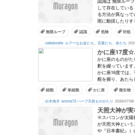
認識は 無限ルー
して存在している 
る方法が異なって
雨に動揺したりする
無限ループ
認識
危険
対処
catsdoodle
ルアーなお金たち、言葉たち、命たち
202
かに座のものがた
釈を綴っています
かに座16度では
舵を握り、あたら
細胞
単細胞
かに座
微生物
白木海月
aroma72 ハーブ天然ものがたり
2026/07/08 
天照大神が実
🌞スパコンが太陽神の正体だ 
が天照大神というこ
や『日本書紀』）