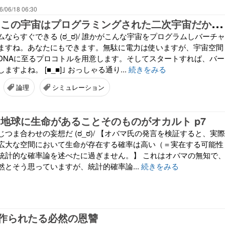
6/06/18 06:30
オ
カルト検証 この宇宙はプログラミングされた二次宇宙だから生命が発生するのは当然 p10
ムならすぐできる (ಠ_ಠ)/ 誰かがこんな宇宙をプログラムしバーチャ
ますね。あなたにもできます。無駄に電力は使いますが、宇宙空間
DNAに至るプロコトルを用意します。そしてスタートすれば、バー
すよね。 [■_■]｣ おっしゃる通り...
続きをみる
論理
シミュレーション
 地球に生命があることそのものがオカルト p7
はつじつま合わせの妄想だ (ಠ_ಠ)/ 【オバマ氏の発言を検証すると、実際
広大な空間において生命が存在する確率は高い（＝実在する可能性
統計的な確率論を述べたに過ぎません。】 これはオバマの無知で
然とそう思っていますが、統計的確率論...
続きをみる
作られたる必然の恩讐