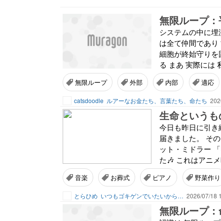
無限ループ：
システムの中に埋
は全て仲間であり
細胞が終始守りを
る まあ 実際には 
無限ループ
外部
内部
適応
catsdoodle
ルアーなお金たち、言葉たち、命たち
202
生命というも
今日も昨日に引き
届きました。 その
ット・ミドラー 
た🎶 これはアニメ映
音楽
お葬式
ピアノ
野菜作り
とらひめ
いつもゴキゲンでいたいから…
2026/07/18 
無限ループ：