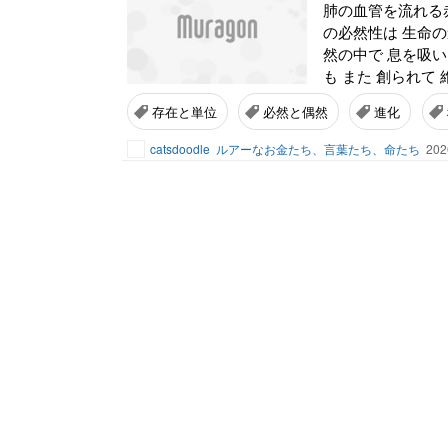
肺の血管を流れる
の必然性は 生命
然の中で 息を吸
も また 創られて 
存在と単位
必然と偶然
進化
catsdoodle
ルアーなお金たち、言葉たち、命たち
202