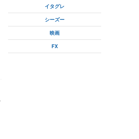
イタグレ
シーズー
映画
FX
地