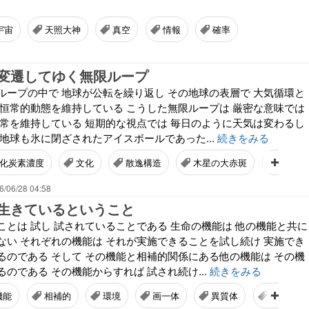
宇宙
天照大神
真空
情報
確率
変遷してゆく無限ループ
ループの中で 地球が公転を繰り返し その地球の表層で 大気循環と
 恒常的動態を維持している こうした無限ループは 厳密な意味では
恒常を維持している 短期的な視点では 毎日のように天気は変わるし
地球も氷に閉ざされたアイスボールであった...
続きをみる
化炭素濃度
文化
散逸構造
木星の大赤斑
ホロン
6/06/28 04:58
生きているということ
ことは 試し 試されていることである 生命の機能は 他の機能と共に
ない それぞれの機能は それが実施できることを試し続け 実施でき
るのである そして その機能と相補的関係にある他の機能は その機
のである その機能からすれば 試され続け...
続きをみる
機能
相補的
環境
画一体
異質体
社会