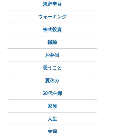
東野圭吾
ウォーキング
株式投資
掃除
お弁当
思うこと
夏休み
、
50代主婦
家族
人生
夫婦