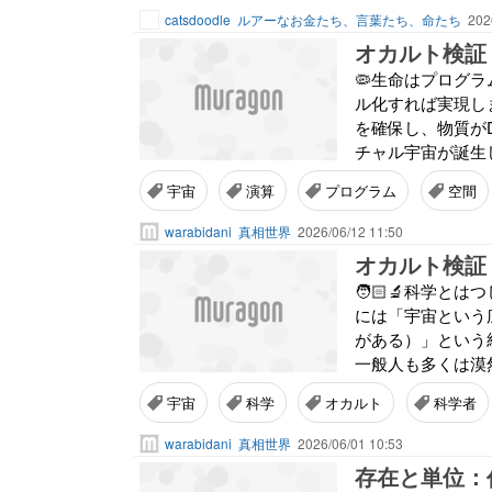
catsdoodle
ルアーなお金たち、言葉たち、命たち
202
🦠生命はプログラ
ル化すれば実現し
を確保し、物質が
チャル宇宙が誕生しま
宇宙
演算
プログラム
空間
warabidani
真相世界
2026/06/12 11:50
オカルト検証
🧑🏻‍🔬科学と
には「宇宙という
がある）」という
一般人も多くは漠
宇宙
科学
オカルト
科学者
warabidani
真相世界
2026/06/01 10:53
存在と単位：