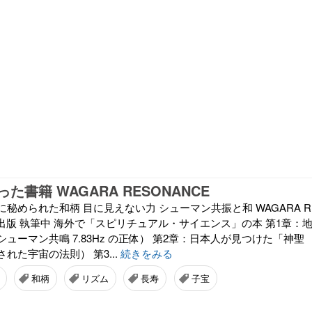
た書籍 WAGARA RESONANCE
秘められた和柄 目に見えない力 シューマン共振と和 WAGARA R
海外出版 執筆中 海外で「スピリチュアル・サイエンス」の本 第1章：
ューマン共鳴 7.83Hz の正体） 第2章：日本人が見つけた「神聖
れた宇宙の法則） 第3...
続きをみる
和柄
リズム
長寿
子宝