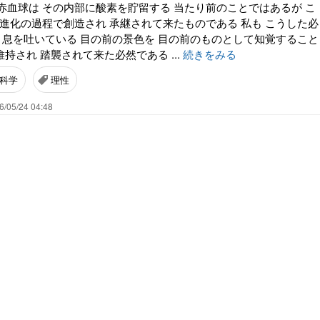
赤血球は その内部に酸素を貯留する 当たり前のことではあるが こ
の進化の過程で創造され 承継されて来たものである 私も こうした必
い 息を吐いている 目の前の景色を 目の前のものとして知覚すること
維持され 踏襲されて来た必然である ...
続きをみる
科学
理性
6/05/24 04:48