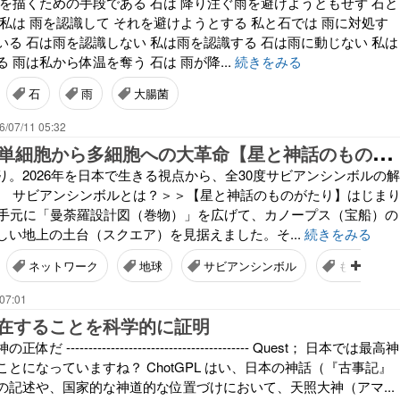
プを描くための手段である 石は 降り注ぐ雨を避けようともせず 石と
私は 雨を認識して それを避けようとする 私と石では 雨に対処す
いる 石は雨を認識しない 私は雨を認識する 石は雨に動じない 私は
 雨は私から体温を奪う 石は 雨が降...
続きをみる
石
雨
大腸菌
6/07/11 05:32
か
に座17度☆単細胞から多細胞への大革命【星と神話のものがたり】
り。2026年を日本で生きる視点から、全30度サビアンシンボルの解
。 サビアンシンボルとは？＞＞【星と神話のものがたり】はじま
、手元に「曼荼羅設計図（巻物）」を広げて、カノープス（宝船）の
しい地上の土台（スクエア）を見据えました。そ...
続きをみる
ネットワーク
地球
サビアンシンボル
ものがたり
07:01
在することを科学的に証明
----------------------------------------- Quest； 日本では最高神
とになっていますね？ ChotGPL はい、日本の神話（『古事記』
の記述や、国家的な神道的な位置づけにおいて、天照大神（アマ...