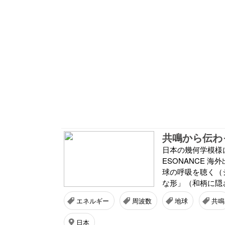
共鳴から伝わっ
日本の幾何学模様に
ESONANCE 
球の呼吸を聴く（シ
な形」（和柄に隠さ
エネルギー
周波数
地球
共鳴
日本