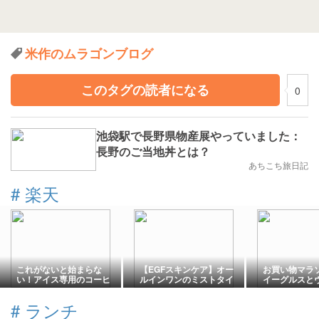
米作のムラゴンブログ
このタグの読者になる
0
池袋駅で長野県物産展やっていました：
長野のご当地丼とは？
あちこち旅日記
#
楽天
これがないと始まらな
【EGFスキンケア】オー
お買い物マラ
い！アイス専用のコーヒ
ルインワンのミストタイ
イーグルスと
ーメーカーで楽しむティ
プが使いやすく続けやす
神戸のダブル
ータイム♪
い【Tocco プレミアムE
ツの展開！？
#
ランチ
ローション】