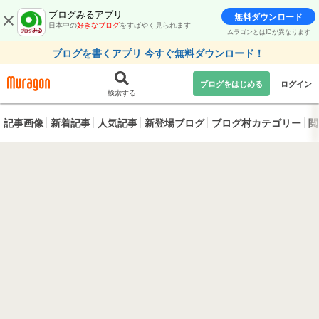
ブログみるアプリ
無料ダウンロード
日本中の
好きなブログ
をすばやく見られます
ムラゴンとはIDが異なります
ブログを書くアプリ 今すぐ無料ダウンロード！
ブログをはじめる
ログイン
検索する
記事画像
新着記事
人気記事
新登場ブログ
ブログ村カテゴリー
閲