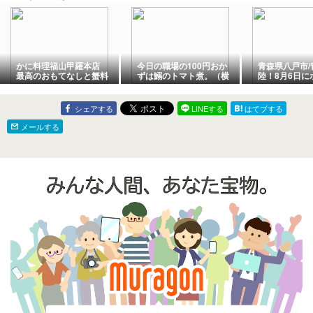
かに料理福山甲羅本店
今日の職場の100円おか
青森県八戸市/
最高のおもてなしと蟹料
ずは鰯のトマト煮。（横
陸！8月6日に
理ランチで暑気払い
浜）
さんプロデュ
レーだしっ！
食センターに
シェアする
LINEする
はてブする
ました。
メールする