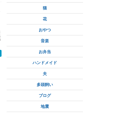
猫
花
おやつ
む「手取り15
年金の繰上げ受給と繰
[1965] テクノ菱和 株
[7075] 
の介護士」に伝
下げ受給｜資産がある
主優待情報を新規追加
ングス 株
音楽
『お金の大学』
人ほど有利になるのは
しました
新規追加し
②お金を育てる
どちらか
お弁当
ハンドメイド
夫
多頭飼い
ブログ
地震