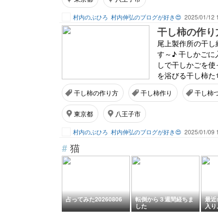
村内のぶひろ
村内伸弘のブログが好き😍
2025/01/12 
尾上製作所の干し
す～♪ 干しかご
しで干しかごを使
を浴びる干し柿たち
干し柿の作り方
干し柿作り
干し柿
東京都
八王子市
村内のぶひろ
村内伸弘のブログが好き😍
2025/01/09 
#
猫
占ってみた20260806
転倒から３週間経ちま
最近
した
入り