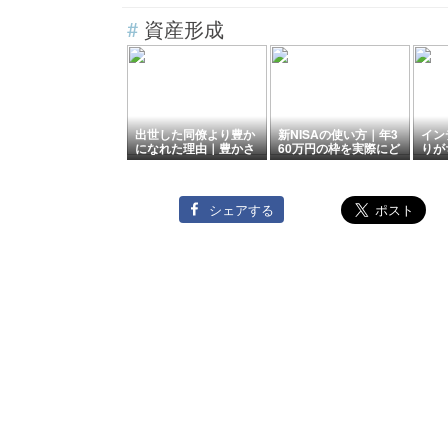
#
資産形成
出世した同僚より豊か
新NISAの使い方｜年3
イン
になれた理由｜豊かさ
60万円の枠を実際にど
りが
の定義の変化【後編】
う埋めているか
出た
シェアする