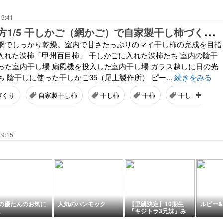
19:41
干
し柿の作り方1/5 干しかご（網かご）で自家製干し柿づくり開始！
網でしっかり乾燥。室内で甘さたっぷりのマイ干し柿の完成を目指
に入れた渋柿「甲州百目柿」 干しかごに入れた渋柿たち 室内の陰干
った室内干し場 扇風機を投入した室内干し場 ガラス越しに日の光
 陰干しに使った干しかご35（尾上製作所） ピー...
続きをみる
づくり
自家製干し柿
干し柿
干柿
干しかご
19:15
の優たんのお気に
人気のハンモック
【里親決定】10期生
ルビー&
。
「キジトラ3兄妹」み
んなのずっとのおうち