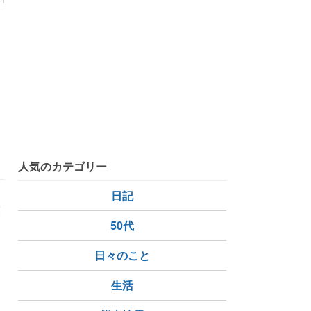
あんぽ柿
半生干し柿
人気のカテゴリー
日記
業
50代
日々のこと
干し柿の果肉
干し柿の白い粉
生活