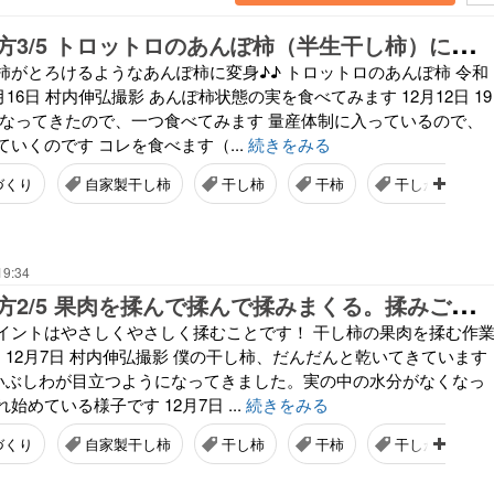
干
し柿の作り方3/5 トロットロのあんぽ柿（半生干し柿）になりました！
柿がとろけるようなあんぽ柿に変身♪♪ トロットロのあんぽ柿 令和
2月16日 村内伸弘撮影 あんぽ柿状態の実を食べてみます 12月12日 19
になってきたので、一つ食べてみます 量産体制に入っているので、
いくのです コレを食べます（...
続きをみる
づくり
自家製干し柿
干し柿
干柿
干しかご
19:34
干
し柿の作り方2/5 果肉を揉んで揉んで揉みまくる。揉みごこち最高！
イントはやさしくやさしく揉むことです！ 干し柿の果肉を揉む作
年）12月7日 村内伸弘撮影 僕の干し柿、だんだんと乾いてきています
 だいぶしわが目立つようになってきました。実の中の水分がなくなっ
めている様子です 12月7日 ...
続きをみる
づくり
自家製干し柿
干し柿
干柿
干しかご