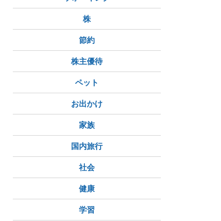
株
節約
株主優待
ペット
お出かけ
家族
国内旅行
社会
健康
学習