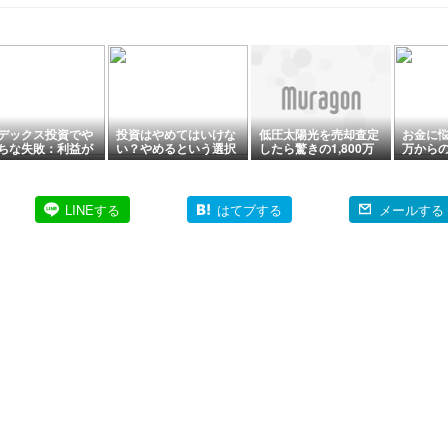
が決まりました
デックス投資でや
投資はやめてはいけな
低圧太陽光を売却査定
お金に悩
ちな失敗：利益が
い？やめるという選択
したら驚きの1,800万
万から
ら売りたくなる
肢について考えてみた
円
えたい
の話 
LINEする
はてブする
メールする