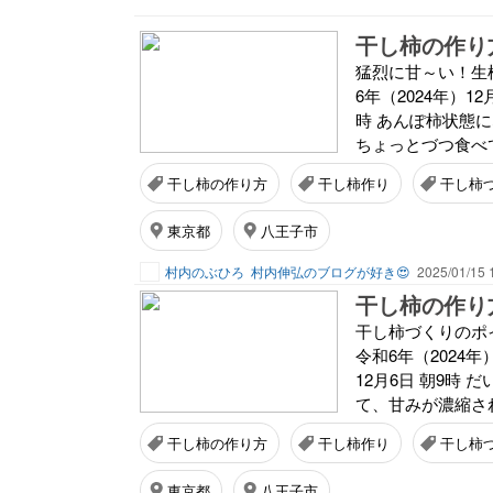
猛烈に甘～い！生
6年（2024年）1
時 あんぽ柿状態
ちょっとづつ食べて
干し柿の作り方
干し柿作り
干し柿
東京都
八王子市
村内のぶひろ
村内伸弘のブログが好き😍
2025/01/15 
干し柿づくりのポ
令和6年（2024
12月6日 朝9時
て、甘みが濃縮され始
干し柿の作り方
干し柿作り
干し柿
東京都
八王子市