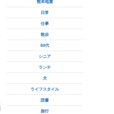
熊本地震
日常
仕事
散歩
60代
柿干し場
陰干し
シニア
ランチ
犬
ライフスタイル
読書
野鳥1117
目が回った～
もるちゃんandゾンゾ
6年目の夏
ンの新しいお名前
旅行