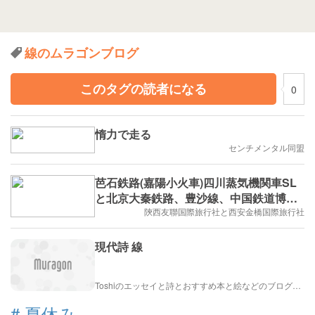
線のムラゴンブログ
このタグの読者になる
0
惰力で走る
センチメンタル同盟
芭石鉄路(嘉陽小火車)四川蒸気機関車SL
と北京大秦鉄路、豊沙線、中国鉄道博物
館東郊館見学撮影集客(現地催行プライベ
陝西友聯国際旅行社と西安金橋国際旅行社
ートツアー)
現代詩 線
Toshiのエッセイと詩とおすすめ本と絵などのブログ by車戸都志春
#
夏休み