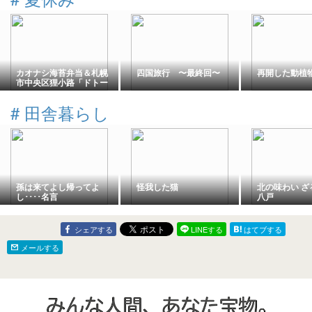
カオナシ海苔弁当＆札幌
四国旅行 〜最終回〜
再開した動植
市中央区狸小路「ドトー
ル」さんで♪「ロングジ
ャーマンレタスドック」
#
田舎暮らし
とアイコーとブレンド♪
孫は来てよし帰ってよ
怪我した猫
北の味わい ざ
し････名言
八戸
シェアする
LINEする
はてブする
メールする