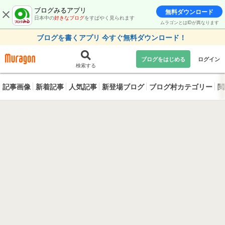
ブログみるアプリ
無料ダウンロード
日本中の
好きなブログ
をすばやく見られます
ムラゴンとはIDが異なります
ブログを書くアプリ 今すぐ無料ダウンロード！
ブログをはじめる
ログイン
検索する
記事画像
新着記事
人気記事
新登場ブログ
ブログ村カテゴリー
閲