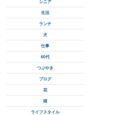
シニア
生活
ランチ
ち
屋
犬
仕事
ラ
鬼滅の刃
60代
東京都)
押上駅
東武とうきょうスカイツリー駅
つぶやき
ブログ
花
猫
ライフスタイル