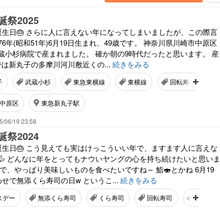
祭2025
誕生日🎂 さらに人に言えない年になってしまいましたが、この際言
76年(昭和51年)6月19日生まれ、49歳です。 神奈川県川崎市中原区
蔵小杉病院で産まれました。 確か朝の9時代だったと思います。 産
は新丸子の多摩川河川敷近くの...
続きをみる
子
武蔵小杉
東急東横線
東横線
回転寿司
中原区
東急新丸子駅
5/06/19 23:58
祭2024
誕生日🎂 こう見えても実はけっこういい年で、ますます人に言えな
💦 どんなに年をとってもナウいヤングの心を持ち続けたいと思い
ので、やっぱり美味しいものを食べたいですね～ 鮨🍣とかね 6月19
わせで無添くら寿司の日w というこ...
続きをみる
スデー
無添くら寿司
くら寿司
回転寿司
すし