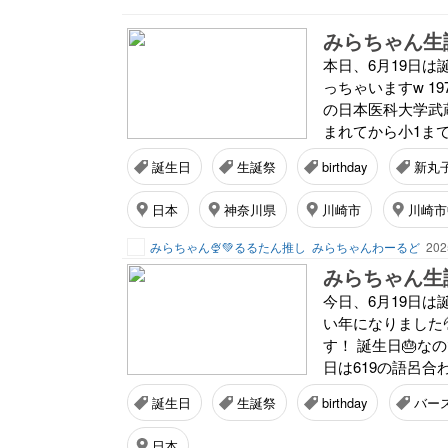
みらちゃん生誕
本日、6月19日は
っちゃいますw 19
の日本医科大学武
まれてから小1まで
誕生日
生誕祭
birthday
新丸
日本
神奈川県
川崎市
川崎市
みらちゃん🍨💚るるたん推し
みらちゃんわーるど
202
みらちゃん生誕
今日、6月19日は
い年になりました
す！ 誕生日🎂な
日は619の語呂合
誕生日
生誕祭
birthday
バー
日本