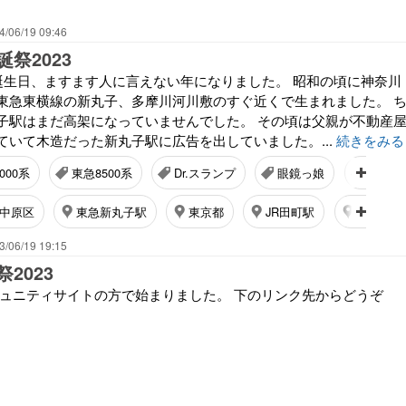
4/06/19 09:46
祭2023
は誕生日、ますます人に言えない年になりました。 昭和の頃に神奈川
東急東横線の新丸子、多摩川河川敷のすぐ近くで生まれました。 
子駅はまだ高架になっていませんでした。 その頃は父親が不動産
ていて木造だった新丸子駅に広告を出していました。...
続きをみる
000系
東急8500系
Dr.スランプ
眼鏡っ娘
ひとカ
中原区
東急新丸子駅
東京都
JR田町駅
三田駅 (
3/06/19 19:15
2023
ミュニティサイトの方で始まりました。 下のリンク先からどうぞ