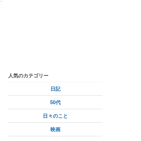
寿司
人気のカテゴリー
日記
ま
50代
日々のこと
sushi
映画