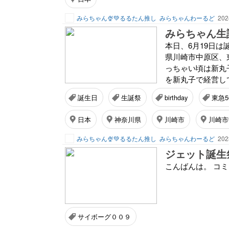
みらちゃん🍨💚るるたん推し
みらちゃんわーるど
202
みらちゃん生誕
本日、6月19日
県川崎市中原区、
っちゃい頃は新丸
を新丸子で経営し
誕生日
生誕祭
birthday
東急5
日本
神奈川県
川崎市
川崎市
みらちゃん🍨💚るるたん推し
みらちゃんわーるど
202
ジェット誕生祭
こんばんは。 コ
サイボーグ００９