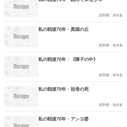
梨野礫・著作集
私の戦後70年・異国の丘
梨野礫・著作集
私の戦後70年・《障子の中》
梨野礫・著作集
私の戦後70年・祖母の死
梨野礫・著作集
私の戦後70年・アンヨ婆