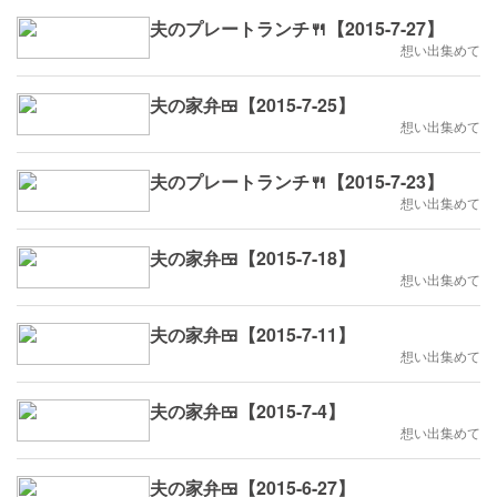
夫のプレートランチ🍴【2015-7-27】
想い出集めて
夫の家弁🍱【2015-7-25】
想い出集めて
夫のプレートランチ🍴【2015-7-23】
想い出集めて
夫の家弁🍱【2015-7-18】
想い出集めて
夫の家弁🍱【2015-7-11】
想い出集めて
夫の家弁🍱【2015-7-4】
想い出集めて
夫の家弁🍱【2015-6-27】