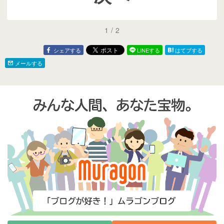
1
/
2
シェアする
LINEする
はてブする
メールする