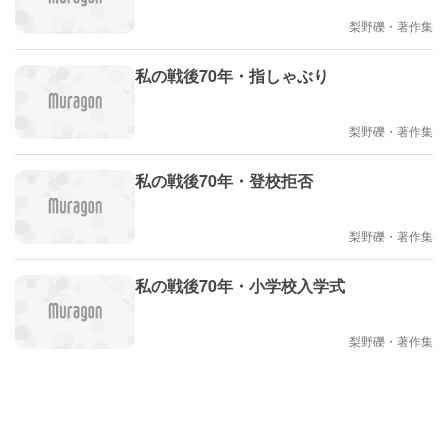
梨野礫・著作集
私の戦後70年・指しゃぶり
梨野礫・著作集
私の戦後70年・登校拒否
梨野礫・著作集
私の戦後70年・小学校入学式
梨野礫・著作集