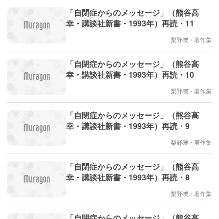
「自閉症からのメッセージ」（熊谷高
幸・講談社新書・1993年）再読・11
梨野礫・著作集
「自閉症からのメッセージ」（熊谷高
幸・講談社新書・1993年）再読・10
梨野礫・著作集
「自閉症からのメッセージ」（熊谷高
幸・講談社新書・1993年）再読・9
梨野礫・著作集
「自閉症からのメッセージ」（熊谷高
幸・講談社新書・1993年）再読・8
梨野礫・著作集
「自閉症からのメッセージ」（熊谷高