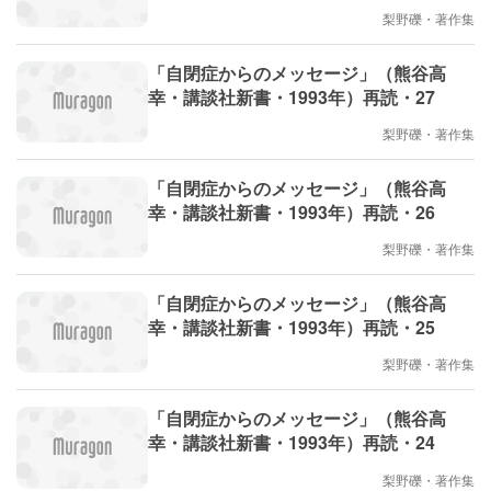
梨野礫・著作集
「自閉症からのメッセージ」（熊谷高
幸・講談社新書・1993年）再読・27
梨野礫・著作集
「自閉症からのメッセージ」（熊谷高
幸・講談社新書・1993年）再読・26
梨野礫・著作集
「自閉症からのメッセージ」（熊谷高
幸・講談社新書・1993年）再読・25
梨野礫・著作集
「自閉症からのメッセージ」（熊谷高
幸・講談社新書・1993年）再読・24
梨野礫・著作集