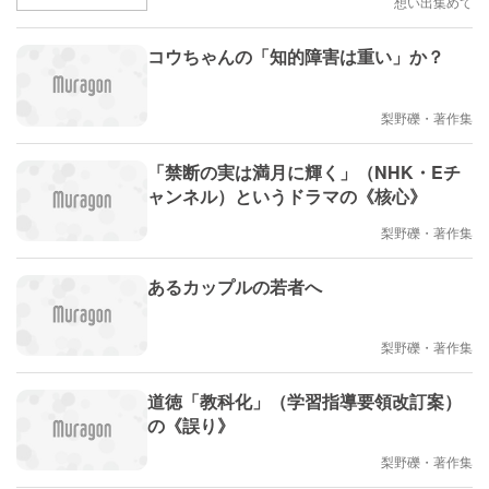
想い出集めて
コウちゃんの「知的障害は重い」か？
梨野礫・著作集
「禁断の実は満月に輝く」（NHK・Eチ
ャンネル）というドラマの《核心》
梨野礫・著作集
あるカップルの若者へ
梨野礫・著作集
道徳「教科化」（学習指導要領改訂案）
の《誤り》
梨野礫・著作集