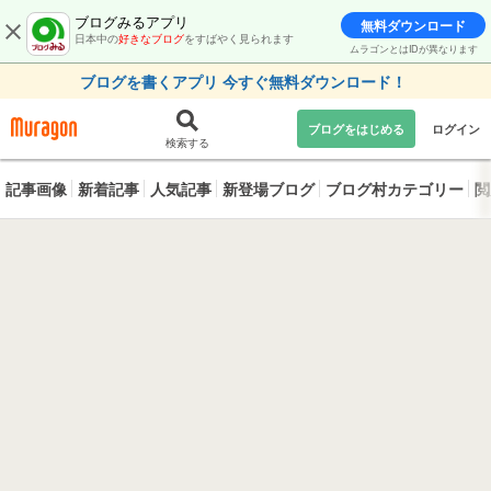
ブログみるアプリ
無料ダウンロード
日本中の
好きなブログ
をすばやく見られます
ムラゴンとはIDが異なります
ブログを書くアプリ 今すぐ無料ダウンロード！
ブログをはじめる
ログイン
検索する
記事画像
新着記事
人気記事
新登場ブログ
ブログ村カテゴリー
閲