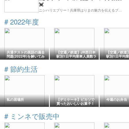
💓
ニシハリエブリー！兵庫県はりまの魅力を伝えるブログ【西播磨】
#
2022年度
共通テストの英語の過去
【交通／鉄道】JR西日本
【交通／鉄道
問題(2022年)を解いてみ
駅別1日平均乗車人員数ラ
駅別1日平均
た。傾向や対策
ンキング（2022年度）
ンキング（20
は・・・。
#
節約生活
私の居場所
【デミケーキ】ピカソで
今週のお弁当
買ったおいしいお菓子！
お昼ごはんの食後スイー
ツとしてもＯＫ！
#
ミンネで販売中