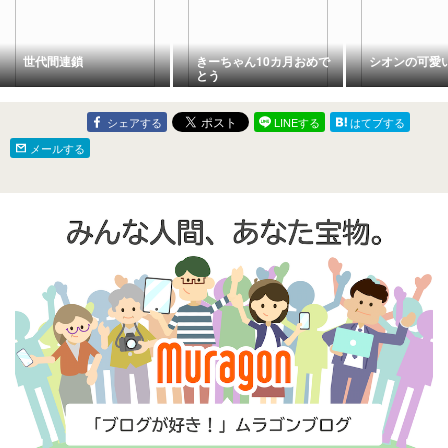
世代間連鎖
きーちゃん10カ月おめで
シオンの可愛
とう
シェアする
LINEする
はてブする
メールする